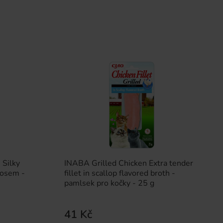
 Silky
INABA Grilled Chicken Extra tender
sosem -
fillet in scallop flavored broth -
pamlsek pro kočky - 25 g
41 Kč