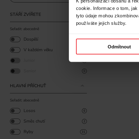
kočky – 2
K personalizaci obsahu a re
cookie. Informace o tom, jak
STÁŘÍ ZVÍŘETE
tyto údaje mohou zkombinovat
57 Kč
používáte jejich služby.
Seřadit: abecedně
Dospělí
41
Odmítnout
V každém věku
3
Junior
0
Senior
0
HLAVNÍ PŘÍCHUŤ
Seřadit: abecedně
Losos
6
Směs chutí
2
Ryby
31