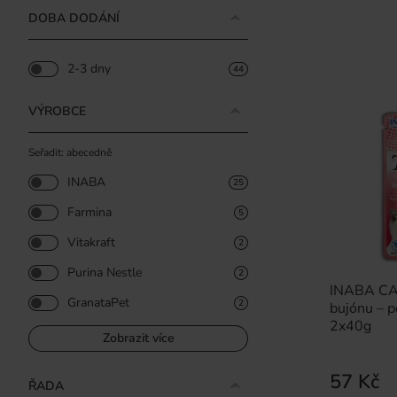
DOBA DODÁNÍ
2-3 dny
44
VÝROBCE
Seřadit: abecedně
INABA
25
Farmina
5
Vitakraft
2
Purina Nestle
2
INABA CAT
GranataPet
2
bujónu – p
2x40g
Zobrazit více
57 Kč
ŘADA