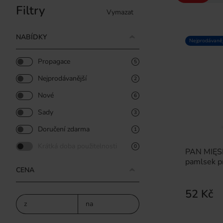
Filtry
Vymazat
NABÍDKY
Nejprodávaněj
Propagace
5
Nejprodávanější
2
Nové
6
Sady
3
Doručení zdarma
1
Krátká doba použitelnosti
0
PAN MIĘSK
pamlsek p
CENA
52 Kč
z
na