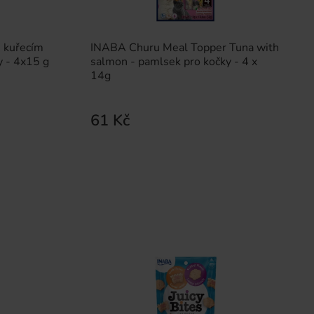
 kuřecím
INABA Churu Meal Topper Tuna with
 - 4x15 g
salmon - pamlsek pro kočky - 4 x
14g
61 Kč