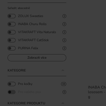
Seřadit: abecedně
ZOLUX Sweeties
2
INABA Churu Rolls
2
VITAKRAFT Vita Naturals
1
VITAKRAFT CatStick
1
PURINA Felix
2
Zobrazit více
KATEGORIE
Pro kočky
44
INABA Chu
lososem -
Pro vašeho psa
0
g
KATEGORIE PRODUKTU