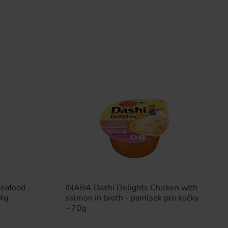
eafood -
INABA Dashi Delights Chicken with
14g
salmon in broth - pamlsek pro kočky
- 70g