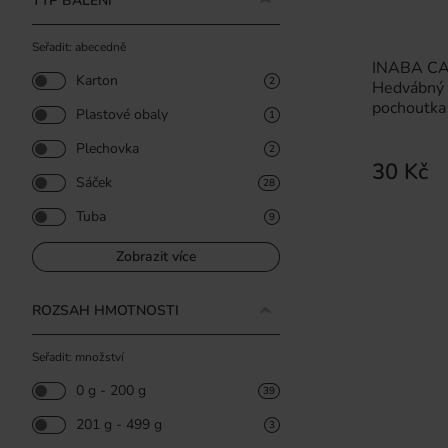
TYP BALENÍ
Seřadit: abecedně
INABA CAT
Karton
2
Hedvábný 
pochoutka 
Plastové obaly
1
Plechovka
2
30 Kč
Sáček
28
Tuba
9
Zobrazit více
ROZSAH HMOTNOSTI
Seřadit: množství
0 g - 200 g
39
201 g - 499 g
3