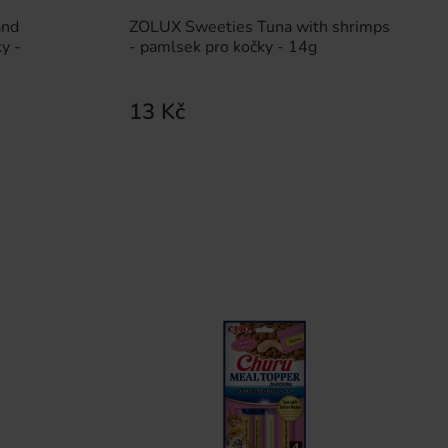
and
ZOLUX Sweeties Tuna with shrimps
y -
- pamlsek pro kočky - 14g
13 Kč