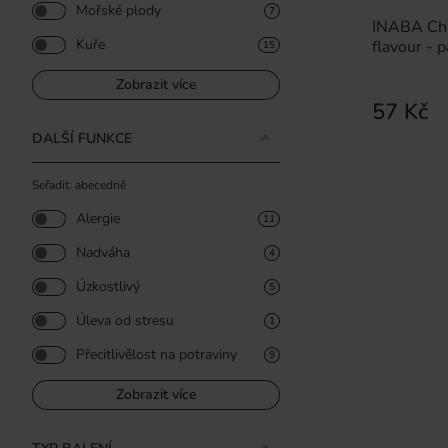
Mořské plody
7
INABA Chu
Kuře
flavour - 
15
Zobrazit více
57 Kč
DALŠÍ FUNKCE
Seřadit: abecedně
Alergie
11
Nadváha
4
Úzkostlivý
5
Úleva od stresu
1
Přecitlivělost na potraviny
9
Zobrazit více