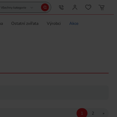
Všechny kategorie
na
Ostatní zvířata
Výrobci
Akce
1
2
»