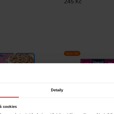
245 Kč
Sleva -4%
Detaily
 Twin tuňák s kuřecím a
á cookies
 bujónu – pochoutka pro
VITAKRAFT CatStick Mini 