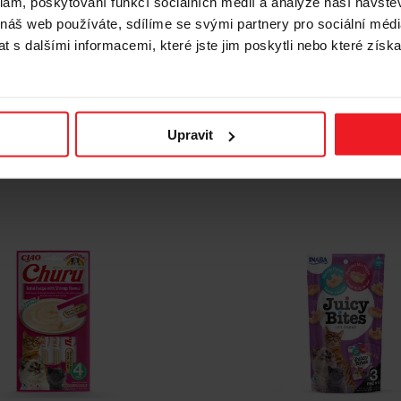
x40g
klam, poskytování funkcí sociálních médií a analýze naší návšt
flounder and Omega-3 - pa
kočky - 3 kusů
 náš web používáte, sdílíme se svými partnery pro sociální média
 s dalšími informacemi, které jste jim poskytli nebo které získa
23 Kč
22 Kč
Nejnižší cena za posledních 30 dní před sle
22 Kč
Upravit