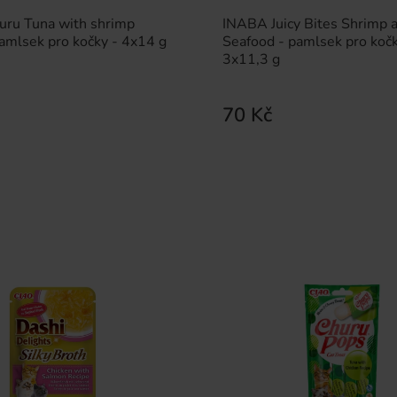
ru Tuna with shrimp
INABA Juicy Bites Shrimp 
pamlsek pro kočky - 4x14 g
Seafood - pamlsek pro kočk
3x11,3 g
70 Kč