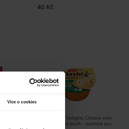
40 Kč
Více o cookies
INABA Dashi Delights Chicken with
bonito flakes in broth - pamlsek pro
with