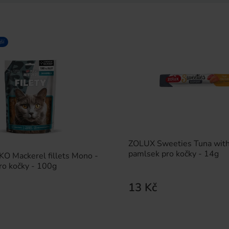
ší
ZOLUX Sweeties Tuna with
pamlsek pro kočky - 14g
O Mackerel fillets Mono -
ro kočky - 100g
13 Kč