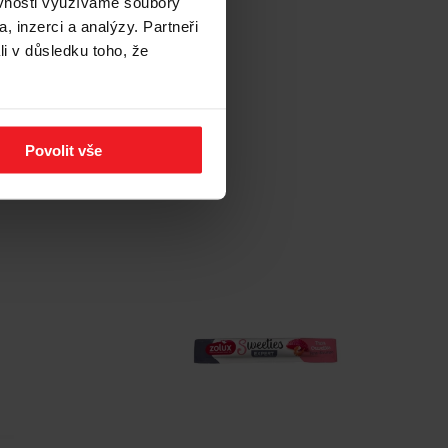
kočky - 70g
ěvnosti využíváme soubory
mlsek pro
, inzerci a analýzy. Partneři
li v důsledku toho, že
41 Kč
vou:
Povolit vše