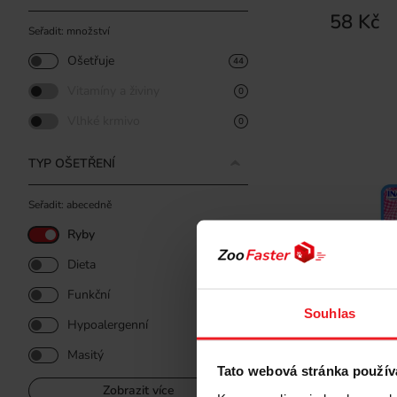
58 Kč
Seřadit: množství
Ošetřuje
44
Vitamíny a živiny
0
Vlhké krmivo
0
TYP OŠETŘENÍ
Seřadit: abecedně
Ryby
44
Dieta
12
Funkční
16
Souhlas
Hypoalergenní
17
Masitý
86
INABA CAT
Tato webová stránka použív
mušlemi v
Zobrazit více