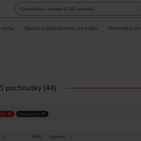
 kočky
Stelivo a příslušenství pro kočky
Veterinární zó
čí pochoutky
(44)
Ryby
Vymazat filtry
Třídit
Výchozí