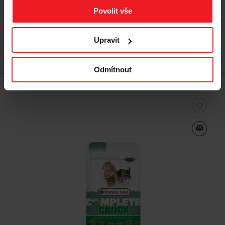
74 Kč
Povolit vše
Upravit
Přidat do košíku
Odmítnout