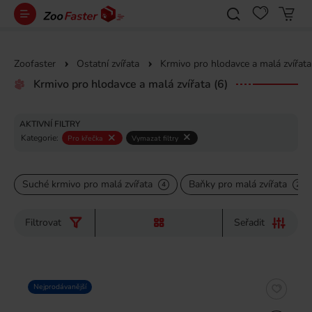
Zoofaster
Ostatní zvířata
Krmivo pro hlodavce a malá zvířata
Krmivo pro hlodavce a malá zvířata
(6)
AKTIVNÍ FILTRY
Kategorie:
Pro křečka
Vymazat filtry
Suché krmivo pro malá zvířata
Baňky pro malá zvířata
4
2
Filtrovat
Seřadit
Nejprodávanější