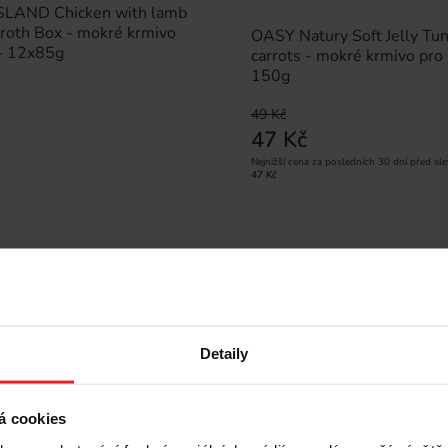
SLAND Chicken with lamb
 broth Box - mokré krmivo
OASY Natury Soft Jelly Tun
 - 12x85g
carrots - mokré krmivo pro 
150g
49 Kč
47 Kč
Nejnižší cena za posledních 30 dní před sle
47 Kč
Detaily
á cookies