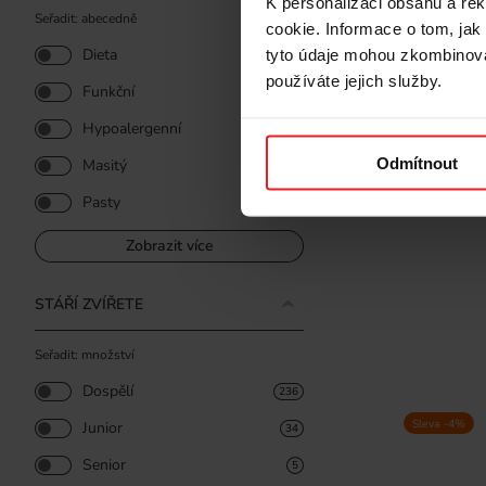
K personalizaci obsahu a re
Seřadit: abecedně
cookie. Informace o tom, jak
Dieta
tyto údaje mohou zkombinovat
3
používáte jejich služby.
ANIMAL IS
Funkční
4
Fillets in
pro kočky
Hypoalergenní
3
Odmítnout
Masitý
3
215 Kč
Pasty
11
Zobrazit více
STÁŘÍ ZVÍŘETE
Seřadit: množství
Dospělí
236
Sleva -4%
Junior
34
Senior
5