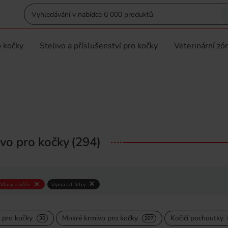
 kočky
Stelivo a příslušenství pro kočky
Veterinární zó
vo pro kočky
(294)
Vlasy a kůže
Vymazat filtry
 pro kočky
Mokré krmivo pro kočky
Kočičí pochoutky
30
207