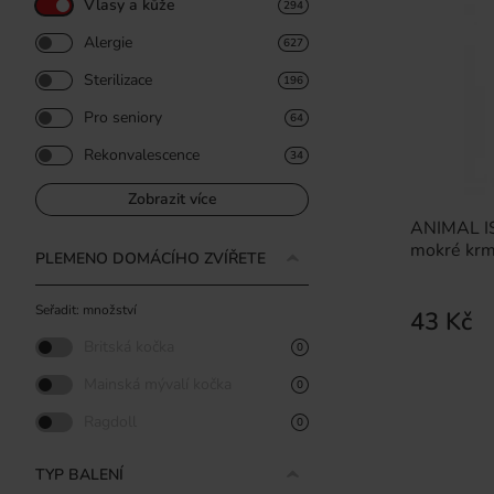
Vlasy a kůže
294
Alergie
627
Sterilizace
196
Pro seniory
64
Rekonvalescence
34
Zobrazit více
ANIMAL I
mokré krm
PLEMENO DOMÁCÍHO ZVÍŘETE
Seřadit: množství
43 Kč
Britská kočka
0
Mainská mývalí kočka
0
Ragdoll
0
TYP BALENÍ