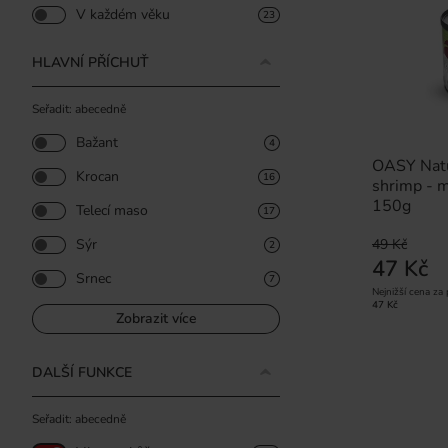
V každém věku
23
HLAVNÍ PŘÍCHUŤ
Seřadit: abecedně
Bažant
4
OASY Natur
Krocan
16
shrimp - m
150g
Telecí maso
17
49 Kč
Sýr
2
47 Kč
Srnec
7
Nejnižší cena za
47 Kč
Zobrazit více
DALŠÍ FUNKCE
Seřadit: abecedně