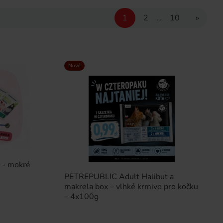
1
2
…
10
»
Nové
 - mokré
PETREPUBLIC Adult Halibut a
makrela box – vlhké krmivo pro kočku
– 4x100g