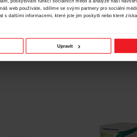
klam, poskytování funkcí sociálních médií a analýze naší návšt
 náš web používáte, sdílíme se svými partnery pro sociální média
 s dalšími informacemi, které jste jim poskytli nebo které získa
LAND Chicken with quail
ANIMAL ISLAND Pate Beef
 broth Box - mokré krmivo
mokré krmivo pro kočky -
 - 12x85g
Upravit
215 Kč