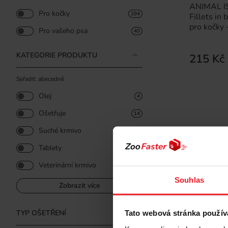
ANIMAL I
Pro kočky
294
Fillets in
pro kočky
Pro vašeho psa
40
KATEGORIE PRODUKTU
215 Kč
Seřadit: abecedně
Olej
4
Ošetřuje
14
Suché krmivo
29
Tablety
2
Veterinární krmivo
17
Souhlas
Zobrazit více
TYP OŠETŘENÍ
Tato webová stránka použív