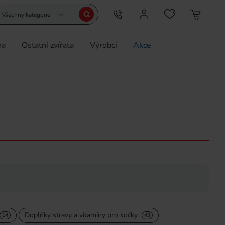
Všechny kategorie
na
Ostatní zvířata
Výrobci
Akce
Doplňky stravy a vitamíny pro kočky
14
43