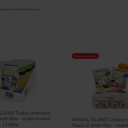
 posledních 30 dní před slevou:
Doprava zdarma
LAND Turkey with tuna
 broth Box - mokré krmivo
ANIMAL ISLAND Chicken /
 - 12x85g
Fillets in broth Box - mokr