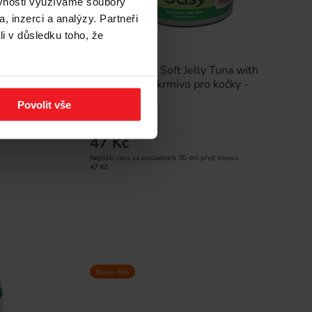
ěvnosti využíváme soubory
, inzerci a analýzy. Partneři
li v důsledku toho, že
 Box -
 12x100g
OASY Natury Soft Jelly Tuna with
aloe - mokré krmivo pro kočky -
150g
Povolit vše
49 Kč
47 Kč
Nejnižší cena za posledních 30 dní před slevou:
47 Kč
Sleva -5%