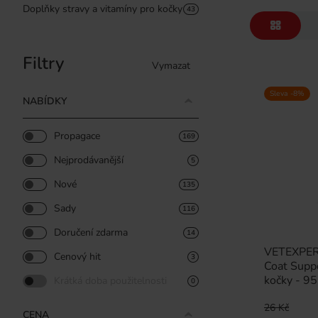
Doplňky stravy a vitamíny pro kočky
43
Filtry
Vymazat
Sleva -8%
NABÍDKY
Propagace
169
Nejprodávanější
5
Nové
135
Sady
116
Doručení zdarma
14
VETEXPERT
Cenový hit
3
Coat Suppo
kočky - 95
Krátká doba použitelnosti
0
26 Kč
CENA