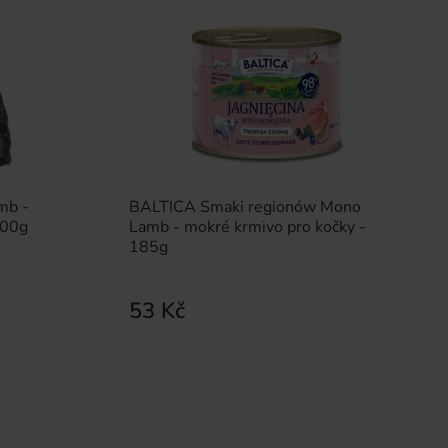
mb -
BALTICA Smaki regionów Mono
100g
Lamb - mokré krmivo pro kočky -
185g
53 Kč