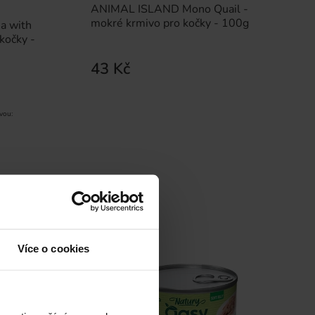
ANIMAL ISLAND Mono Quail -
mokré krmivo pro kočky - 100g
a with
kočky -
43 Kč
vou:
Sleva -4%
Více o cookies