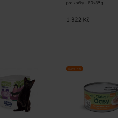
pro kočky - 80x85g
1 322 Kč
Sleva -4%