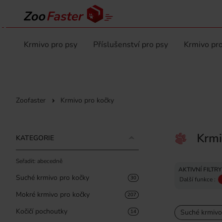
Krmivo pro psy
Příslušenství pro psy
Krmivo pro
Zoofaster
Krmivo pro kočky
Krmi
KATEGORIE
Seřadit: abecedně
AKTIVNÍ FILTRY
Suché krmivo pro kočky
30
Další funkce :
Mokré krmivo pro kočky
207
Kočičí pochoutky
Suché krmivo
14