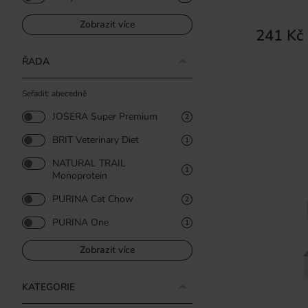
Zobrazit více
241 Kč
ŘADA
Seřadit: abecedně
JOSERA Super Premium
2
BRIT Veterinary Diet
1
NATURAL TRAIL
1
Monoprotein
PURINA Cat Chow
2
PURINA One
1
Zobrazit více
KATEGORIE