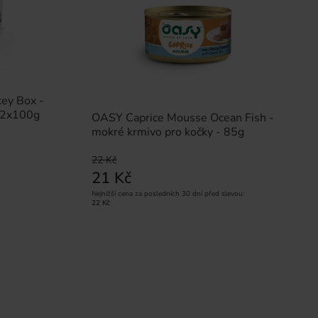
ey Box -
 12x100g
OASY Caprice Mousse Ocean Fish -
mokré krmivo pro kočky - 85g
22 Kč
21 Kč
Nejnižší cena za posledních 30 dní před slevou:
22 Kč