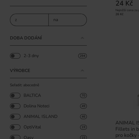
24 Kč
Nejnižší cena za
26 Kč
z
na
DOBA DODÁNÍ
2-3 dny
294
VÝROBCE
Seřadit: abecedně
BALTICA
70
Dolina Noteci
49
ANIMAL ISLAND
46
ANIMAL IS
OptiVital
19
Fillets in
pro kočky
Oasy
15