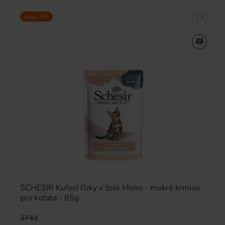
Sleva -5%
SCHESIR Kuřecí řízky v želé Mono - mokré krmivo
pro koťata - 85g
37 Kč