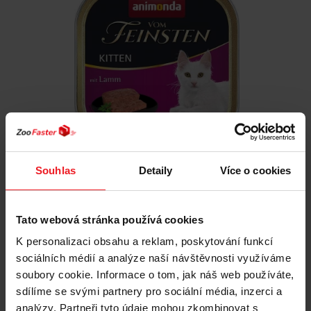
ANIMONDA Vom Feinsten Kitten Lamb - mokré
Souhlas
Detaily
Více o cookies
krmivo pro kočky - 100g
20 Kč
Tato webová stránka používá cookies
19 Kč
K personalizaci obsahu a reklam, poskytování funkcí
Nejnižší cena za posledních 30 dní před slevou:
20 Kč
sociálních médií a analýze naší návštěvnosti využíváme
soubory cookie. Informace o tom, jak náš web používáte,
sdílíme se svými partnery pro sociální média, inzerci a
Přidat do košíku
analýzy. Partneři tyto údaje mohou zkombinovat s