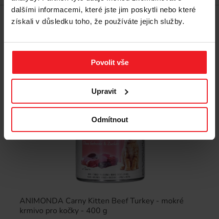
dalšími informacemi, které jste jim poskytli nebo které
získali v důsledku toho, že používáte jejich služby.
Sleva -4%
Nejprodávanější
Povolit vše
Upravit
Odmítnout
ANIMONDA Carny Kitten Beef Turkey - mokré
krmivo pro kočky - 400 g