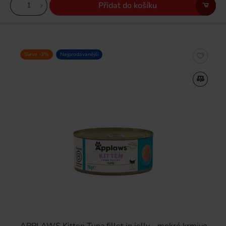
Přidat do košíku
Sleva -3%
Nejprodávanější