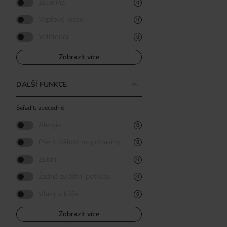
Zelenina
0
Vepřové maso
0
Velbloudí
0
Zobrazit více
DALŠÍ FUNKCE
Seřadit: abecedně
Alergie
0
Přecitlivělost na potraviny
0
Zubní
0
Žádné zvláštní potřeby
0
Vlasy a kůže
0
Zobrazit více