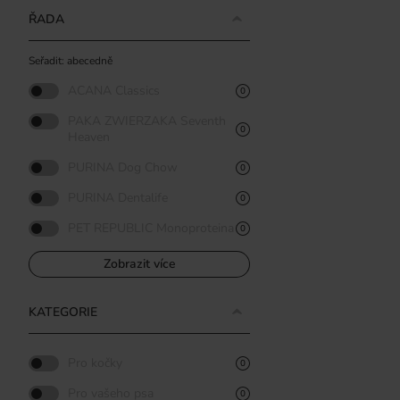
ŘADA
Seřadit: abecedně
ACANA Classics
0
PAKA ZWIERZAKA Seventh
0
Heaven
PURINA Dog Chow
0
PURINA Dentalife
0
PET REPUBLIC Monoproteina
0
Zobrazit více
KATEGORIE
Pro kočky
0
Pro vašeho psa
0