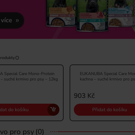
rodukty
Special Care Mono-Protein
EUKANUBA Special Care Mon
 – suché krmivo pro psy – 12kg
kachna – suché krmivo pro p
903 Kč
idat do košíku
Přidat do košíku
vo pro psy
(0)