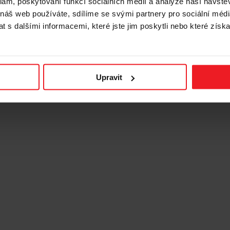
klam, poskytování funkcí sociálních médií a analýze naší návšt
 náš web používáte, sdílíme se svými partnery pro sociální média
 s dalšími informacemi, které jste jim poskytli nebo které získa
Upravit