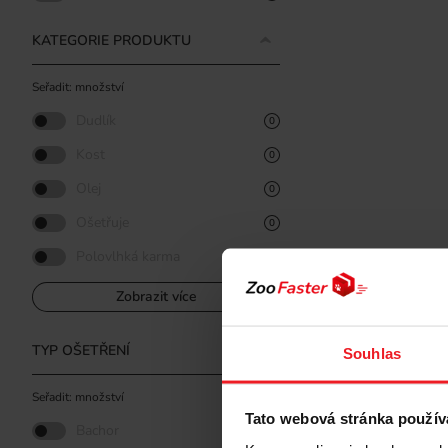
KATEGORIE PRODUKTU
Seřadit: množství
Dudlík
0
Kost
0
Olej
0
Ošetřuje
0
Polovlhká karma
0
Zobrazit více
TYP OŠETŘENÍ
Souhlas
Seřadit: množství
Tato webová stránka použív
Bachor
0