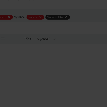
Výrobce:
agace
Nugape
Vymazat filtry
Třídit
Výchozí