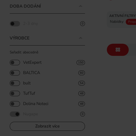
DOBA DODÁNÍ
AKTIVNÍ FILTRY
Nabídky:
Prop
2-3 dny
0
VÝROBCE
Seřadit: abecedně
VetExpert
150
BALTICA
60
bult
54
TufTuf
48
Dolina Noteci
48
Nugape
0
Zobrazit více