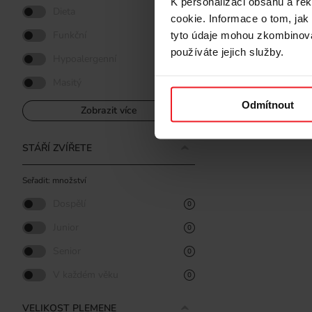
K personalizaci obsahu a re
Dieta
0
cookie. Informace o tom, jak
Funkční
tyto údaje mohou zkombinovat
0
používáte jejich služby.
Hypoalergenní
0
Masitý
0
Odmítnout
Zobrazit více
STÁŘÍ ZVÍŘETE
Seřadit: množství
Dospělí
0
Junior
0
Senior
0
V každém věku
0
VELIKOST PLEMENE