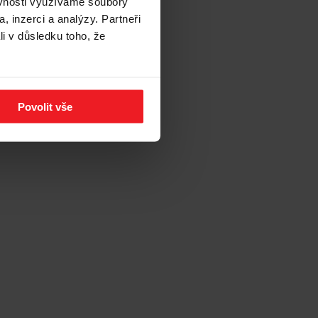
ěvnosti využíváme soubory
, inzerci a analýzy. Partneři
li v důsledku toho, že
Povolit vše