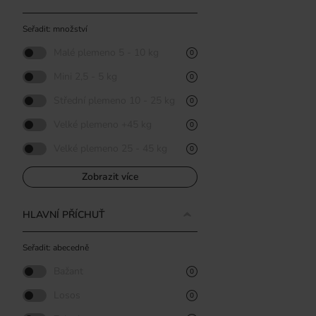
Seřadit: množství
Malé plemeno 5 - 10 kg
0
Mini 2,5 - 5 kg
0
Střední plemeno 10 - 25 kg
0
Velké plemeno +45 kg
0
Velké plemeno 25 - 45 kg
0
Zobrazit více
HLAVNÍ PŘÍCHUŤ
Seřadit: abecedně
Bažant
0
Losos
0