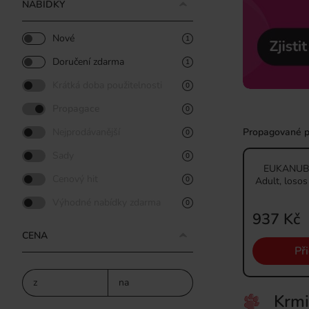
NABÍDKY
Nové
1
Doručení zdarma
1
Krátká doba použitelnosti
0
Propagace
0
Propagované p
Nejprodávanější
0
Sady
0
EUKANUBA 
Cenový hit
Adult, losos
0
Výhodné nabídky zdarma
0
937 Kč
CENA
Př
z
na
Krmi