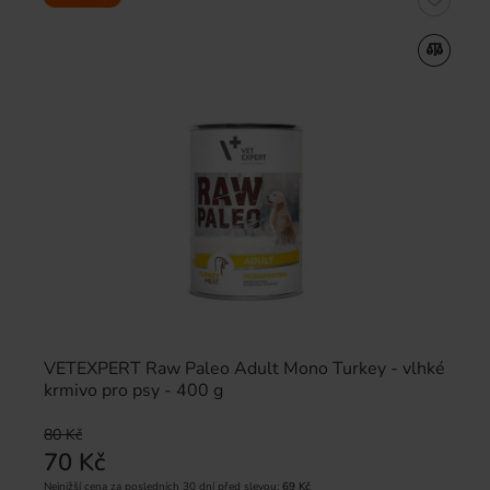
VETEXPERT Raw Paleo Adult Mono Turkey - vlhké
krmivo pro psy - 400 g
80 Kč
70 Kč
Nejnižší cena za posledních 30 dní před slevou:
69 Kč