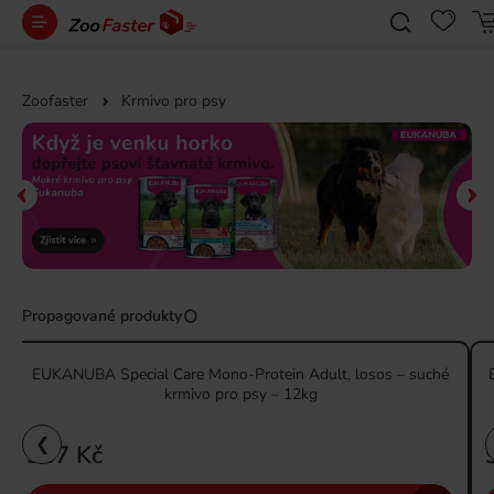
Zoofaster
Krmivo pro psy
Propagované produkty
EUKANUBA Special Care Mono-Protein Adult, losos – suché
krmivo pro psy – 12kg
❮
937 Kč