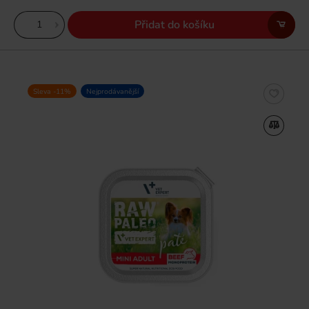
Přidat do košíku
Sleva -11%
Nejprodávanější