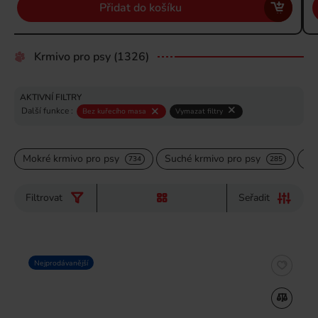
Přidat do košíku
Krmivo pro psy
(1326)
AKTIVNÍ FILTRY
Další funkce :
Bez kuřecího masa
Vymazat filtry
Mokré krmivo pro psy
Suché krmivo pro psy
Pa
734
285
Filtrovat
Seřadit
Nejprodávanější