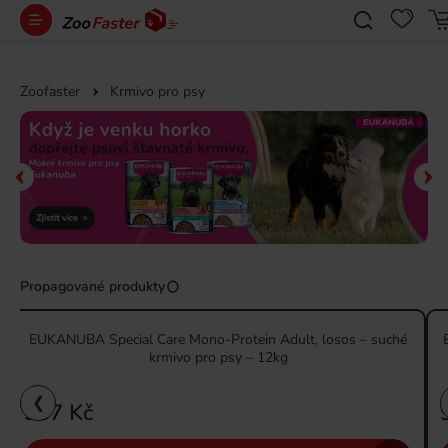
Zoofaster
Krmivo pro psy
Propagované produkty
EUKANUBA Special Care Mono-Protein Adult, losos – suché
krmivo pro psy – 12kg
❮
937 Kč