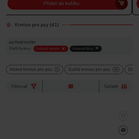
Přidat do košíku
Krmivo pro psy
(41)
AKTIVNÍ FILTRY
Další funkce :
Zvýšená aktivita
Vymazat filtry
Mokré krmivo pro psy
Suché krmivo pro psy
Doplň
1
26
Filtrovat
Seřadit