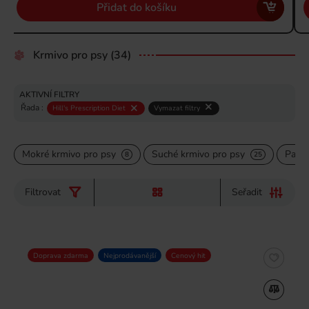
Přidat do košíku
Krmivo pro psy
(34)
AKTIVNÍ FILTRY
Řada :
Hill's Prescription Diet
Vymazat filtry
Mokré krmivo pro psy
Suché krmivo pro psy
Pamls
8
25
Filtrovat
Seřadit
Doprava zdarma
Nejprodávanější
Cenový hit