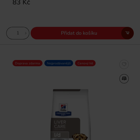
83 Kč
Přidat do košíku
Doprava zdarma
Nejprodávanější
Cenový hit