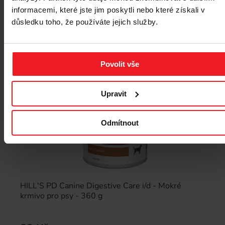
informacemi, které jste jim poskytli nebo které získali v
důsledku toho, že používáte jejich služby.
Povolit vše
Upravit
Odmítnout
HILL'S PD Canine Digestive Care i/d - Mokré
krmivo pro psy - 360 g