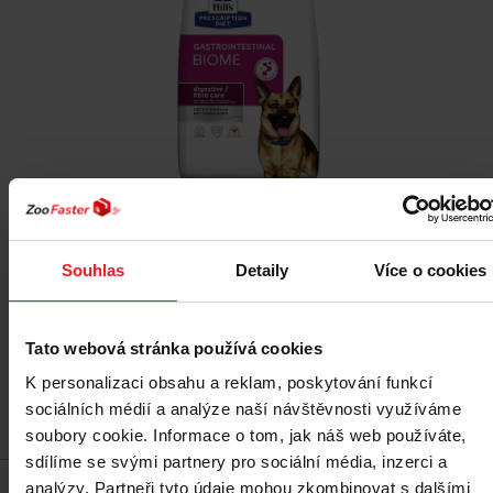
HILL'S Prescription Diet Gastrointestinal Biome s
kuřetem – suché krmivo pro psy – 10 kg
Souhlas
Detaily
Více o cookies
1 621 Kč
Tato webová stránka používá cookies
K personalizaci obsahu a reklam, poskytování funkcí
sociálních médií a analýze naší návštěvnosti využíváme
Přidat do košíku
soubory cookie. Informace o tom, jak náš web používáte,
sdílíme se svými partnery pro sociální média, inzerci a
analýzy. Partneři tyto údaje mohou zkombinovat s dalšími