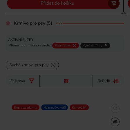
Přidat do košíku
Krmivo pro psy
(5)
AKTIVNÍ FILTRY
Plemeno domácího zvířete:
Zlatý retrívr
Vymazat filtry
Suché krmivo pro psy
5
Filtrovat
Seřadit
Doprava zdarma
Nejprodávanější
Cenový hit