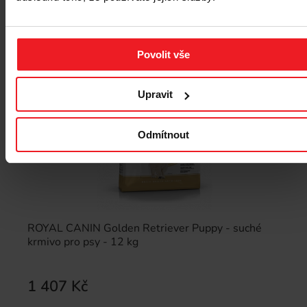
Povolit vše
Upravit
Odmítnout
ROYAL CANIN Golden Retriever Puppy - suché
krmivo pro psy - 12 kg
1 407 Kč