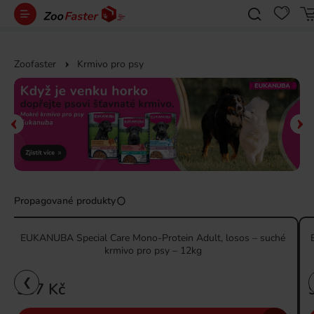
Zoofaster
Krmivo pro psy
Propagované produkty
EUKANUBA Special Care Mono-Protein Adult, losos – suché
krmivo pro psy – 12kg
❮
937 Kč