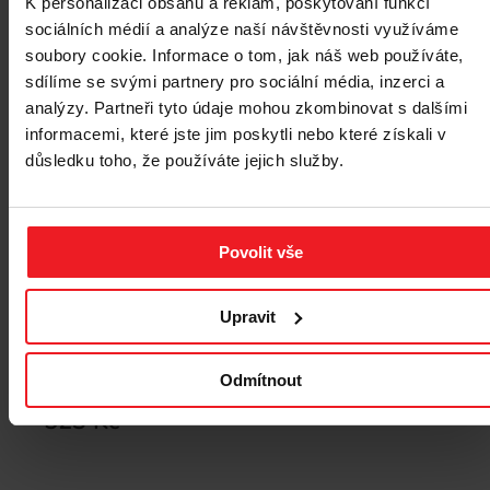
K personalizaci obsahu a reklam, poskytování funkcí
sociálních médií a analýze naší návštěvnosti využíváme
soubory cookie. Informace o tom, jak náš web používáte,
sdílíme se svými partnery pro sociální média, inzerci a
analýzy. Partneři tyto údaje mohou zkombinovat s dalšími
informacemi, které jste jim poskytli nebo které získali v
důsledku toho, že používáte jejich služby.
Povolit vše
Upravit
ROYAL CANIN Mini Ageing Adult +12 - suché
krmivo pro psy - 3,5 kg
Odmítnout
523 Kč