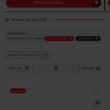
Přidat do košíku
Krmivo pro psy
(15)
AKTIVNÍ FILTRY
Plemeno domácího zvířete:
Jack Russell teriér
Vymazat filtry
Suché krmivo pro psy
15
Filtrovat
Seřadit
Cenový hit