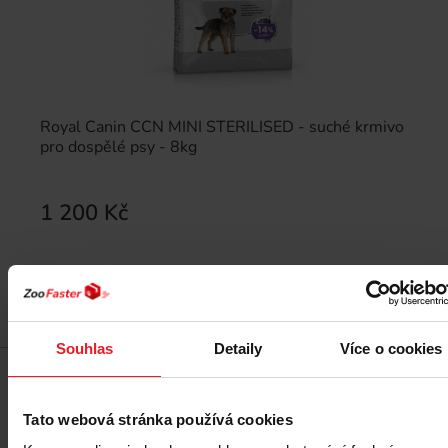
Royal Canin CCN MINI STERILISED - suché krmivo
pro dospělé psy - 8kg
1 200 Kč
Přidat do košíku
Souhlas
Detaily
Více o cookies
Cenový hit
Tato webová stránka používá cookies