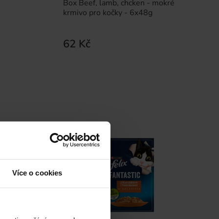
Box Beef, lamb, chcken - mokré
krmivo pro kočky - 6x48g
62 Kč
Více o cookies