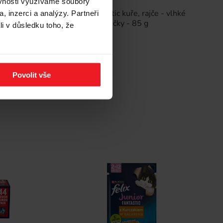
ěvnosti využíváme soubory
 příchutě
Felix Fanstastic kuře, rajče - vlhké
, inzerci a analýzy. Partneři
krmivo pro kočky - 85 g
li v důsledku toho, že
21 Kč
Povolit vše