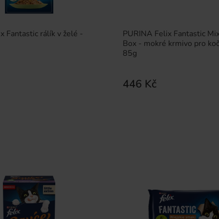
x Fantastic rálík v želé -
PURINA Felix Fantastic Mix 
Box - mokré krmivo pro koč
85g
446 Kč