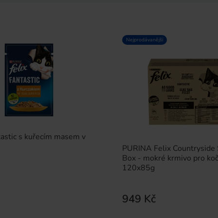
Nejprodávanější
tastic s kuřecím masem v
PURINA Felix Countryside 
Box - mokré krmivo pro koč
120x85g
949 Kč