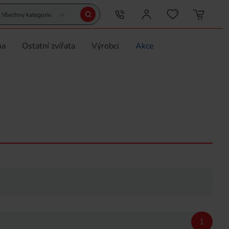
Všechny kategorie
na
Ostatní zvířata
Výrobci
Akce
1