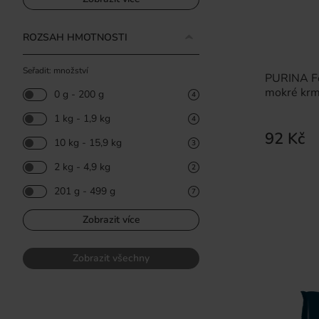
ROZSAH HMOTNOSTI
Seřadit: množství
PURINA Fe
mokré krm
0 g - 200 g
4
1 kg - 1,9 kg
4
92 Kč
10 kg - 15,9 kg
3
2 kg - 4,9 kg
2
201 g - 499 g
7
Zobrazit více
Zobrazit všechny