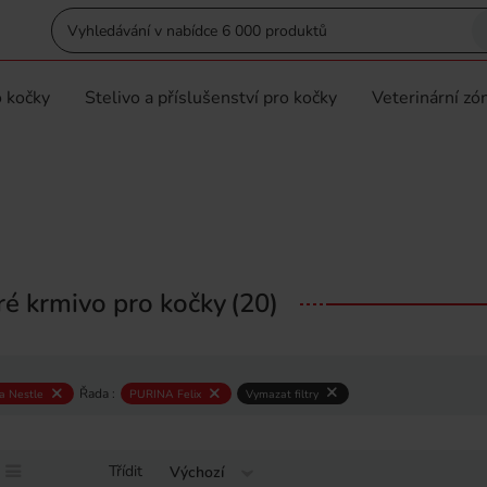
 kočky
Stelivo a příslušenství pro kočky
Veterinární zó
é krmivo pro kočky
(20)
Řada :
a Nestle
PURINA Felix
Vymazat filtry
Třídit
Výchozí