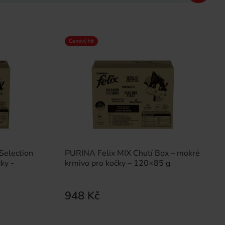
Cenový hit
Selection
PURINA Felix MIX Chutí Box – mokré
ky -
krmivo pro kočky – 120×85 g
948 Kč