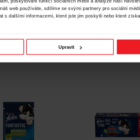
klam, poskytování funkcí sociálních médií a analýze naší návšt
lix Original Soup Time
Felix Sensations venkovské
 náš web používáte, sdílíme se svými partnery pro sociální média
 mokré krmivo pro kočky -
v želé Box - 24x 85g
 s dalšími informacemi, které jste jim poskytli nebo které získa
220 Kč
Upravit