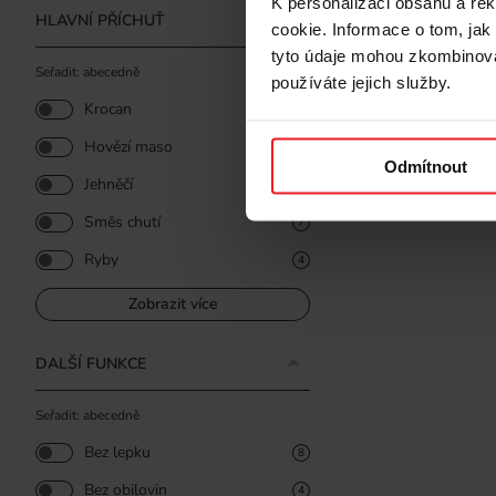
K personalizaci obsahu a re
HLAVNÍ PŘÍCHUŤ
PURINA Fe
cookie. Informace o tom, jak
Box Fish -
tyto údaje mohou zkombinovat
6x48g
Seřadit: abecedně
používáte jejich služby.
Krocan
1
62 Kč
Hovězí maso
3
Odmítnout
Jehněčí
3
Směs chutí
7
Ryby
4
Zobrazit více
DALŠÍ FUNKCE
Seřadit: abecedně
Bez lepku
8
Bez obilovin
4