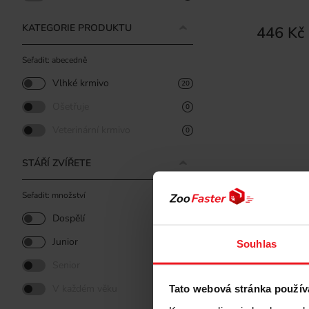
KATEGORIE PRODUKTU
446 Kč
Seřadit: abecedně
Vlhké krmivo
20
Ošetřuje
0
Veterinární krmivo
0
STÁŘÍ ZVÍŘETE
Seřadit: množství
Dospělí
15
Junior
5
Souhlas
Senior
0
V každém věku
Tato webová stránka použív
0