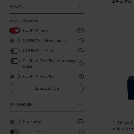
141 Kč
ŘADA
Seřadit: abecedně
PURINA Felix
20
GOURMET Revelations
4
GOURMET Gold
36
PURINA Pro Plan Veterinary
4
Diets
PURINA Pro Plan
3
Zobrazit více
KATEGORIE
Pro kočky
PURINA Fel
20
mokré krm
Pro vašeho psa
0