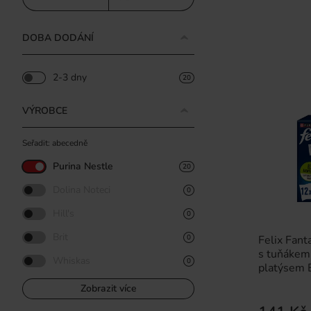
DOBA DODÁNÍ
2-3 dny
20
VÝROBCE
Seřadit: abecedně
Purina Nestle
20
Dolina Noteci
0
Hill's
0
Brit
Felix Fanta
0
s tuňákem,
Whiskas
0
platýsem 
Zobrazit více