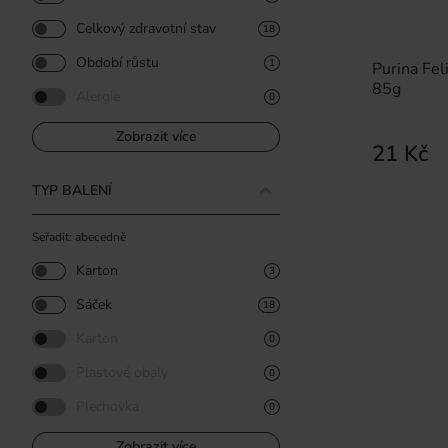
Celkový zdravotní stav
18
Období růstu
1
Purina Feli
85g
Alergie
0
Zobrazit více
21 Kč
TYP BALENÍ
Seřadit: abecedně
Karton
3
Sáček
18
Karton
0
Plastové obaly
0
Plechovka
0
Zobrazit více