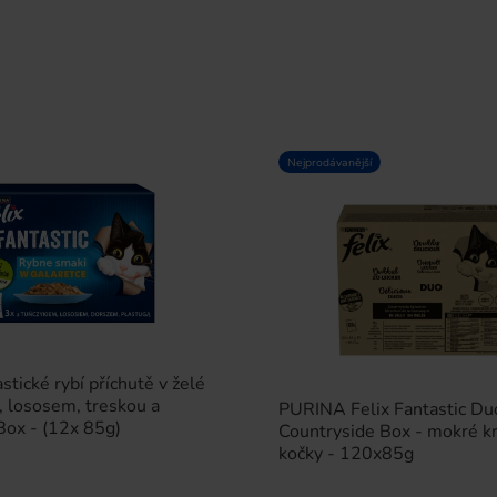
Nejprodávanější
stické rybí příchutě v želé
 lososem, treskou a
PURINA Felix Fantastic Du
Box - (12x 85g)
Countryside Box - mokré k
kočky - 120x85g