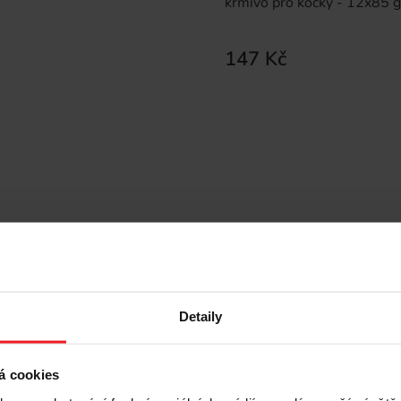
krmivo pro kočky - 12x85 g
147 Kč
Detaily
á cookies