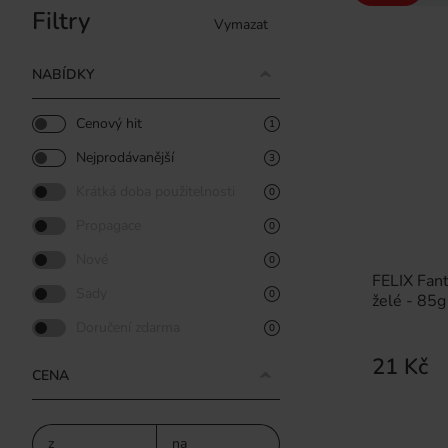
Filtry
Vymazat
NABÍDKY
Cenový hit
1
Nejprodávanější
3
Krátká doba použitelnosti
0
Propagace
0
Nové
0
FELIX Fan
Sady
0
želé - 85g
Doručení zdarma
0
21 Kč
CENA
z
na