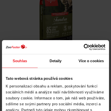
ORIJEN Tundra - suché krmivo pro kočky - 5,4 kg
Souhlas
Detaily
Více o cookies
2 148 Kč
1 976 Kč
Tato webová stránka používá cookies
Nejnižší cena za posledních 30 dní před slevou:
2 148 Kč
K personalizaci obsahu a reklam, poskytování funkcí
sociálních médií a analýze naší návštěvnosti využíváme
Přidat do košíku
soubory cookie. Informace o tom, jak náš web používáte,
sdílíme se svými partnery pro sociální média, inzerci a
analýzy. Partneři tyto údaje mohou zkombinovat s