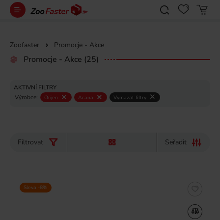
Zoofaster
Promocje - Akce
Promocje - Akce
(25)
AKTIVNÍ FILTRY
Výrobce:
Orijen
Acana
Vymazat filtry
Filtrovat
Seřadit
Sleva -8%