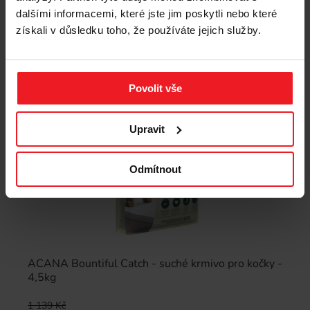
dalšími informacemi, které jste jim poskytli nebo které
Sleva -8%
získali v důsledku toho, že používáte jejich služby.
Povolit vše
Upravit
Odmítnout
ACANA Bountiful Catch - suché krmivo pro kočky -
4,5kg
1 139 Kč