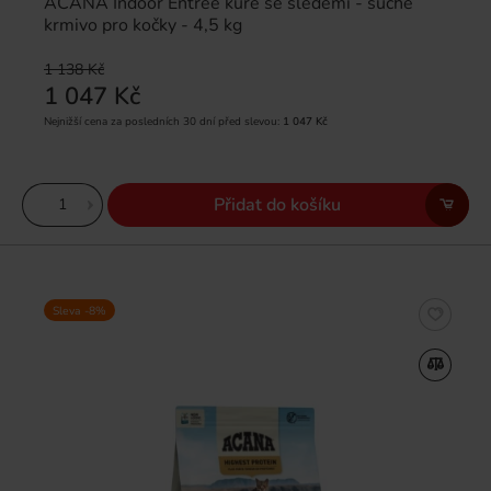
ACANA Indoor Entrée kuře se sleděmi - suché
krmivo pro kočky - 4,5 kg
1 138 Kč
1 047 Kč
Nejnižší cena za posledních 30 dní před slevou:
1 047 Kč
Přidat do košíku
Sleva -8%