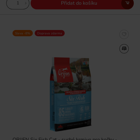
Přidat do košíku
Sleva -8%
Doprava zdarma
ORIJEN Six Fish Cat - suché krmivo pro kočky -