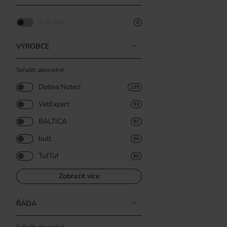
2-3 dny
0
VÝROBCE
Seřadit: abecedně
Dolina Noteci
139
VetExpert
93
BALTICA
87
bult
86
TufTuf
80
Zobrazit více
ŘADA