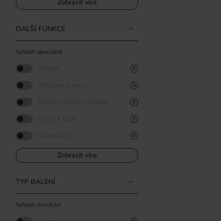
Zobrazit více
DALŠÍ FUNKCE
Seřadit: abecedně
Alergie
0
Podpora trávení
0
Žádné zvláštní potřeby
0
Vlasy a kůže
0
Úzkostlivý
0
Zobrazit více
TYP BALENÍ
Seřadit: množství