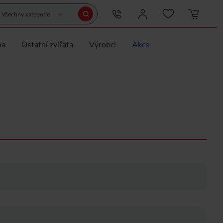
Všechny kategorie
na
Ostatní zvířata
Výrobci
Akce