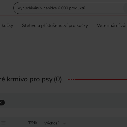
 kočky
Stelivo a příslušenství pro kočky
Veterinární zó
é krmivo pro psy
(0)
Třídit
Výchozí