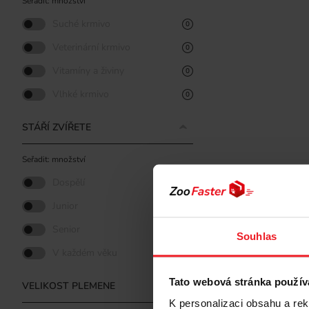
Seřadit: množství
Suché krmivo
0
Veterinární krmivo
0
Vitamíny a živiny
0
Vlhké krmivo
0
STÁŘÍ ZVÍŘETE
Seřadit: množství
Dospělí
0
Junior
0
Senior
0
Souhlas
V každém věku
0
Tato webová stránka použív
VELIKOST PLEMENE
K personalizaci obsahu a re