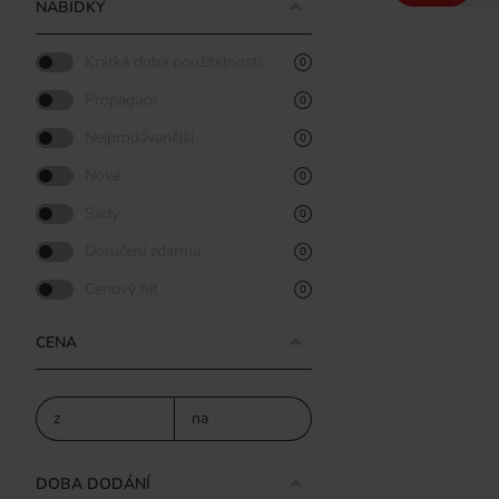
NABÍDKY
Krátká doba použitelnosti
0
Propagace
0
Nejprodávanější
0
Nové
0
Sady
0
Doručení zdarma
0
Cenový hit
0
CENA
z
na
DOBA DODÁNÍ