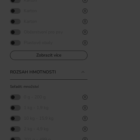
Karton
0
Karton
0
Karton
0
Občerstvení pro psy
0
Plastové obaly
0
Zobrazit více
ROZSAH HMOTNOSTI
Seřadit: množství
0 g - 200 g
0
1 kg - 1,9 kg
0
10 kg - 15,9 kg
0
2 kg - 4,9 kg
0
201 g - 499 g
0