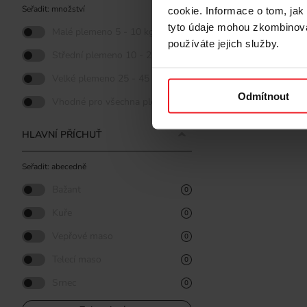
Seřadit: množství
cookie. Informace o tom, jak
tyto údaje mohou zkombinovat
Malé plemeno 5 - 10 kg
0
používáte jejich služby.
Střední plemeno 10 - 25 kg
0
Velké plemeno 25 - 45 kg
0
Odmítnout
Vhodné pro všechna plemena
0
HLAVNÍ PŘÍCHUŤ
Seřadit: abecedně
Bažant
0
Kuře
0
Vepřové maso
0
Telecí maso
0
Srnec
0