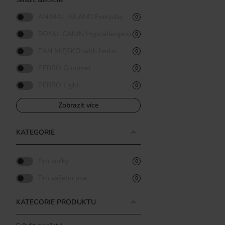
Seřadit: abecedně
ANIMAL ISLAND Everyday
0
ROYAL CANIN Hypoallergenic
0
PAN MIĘSKO with herbs
0
PERRO Gourmet
0
PERRO Light
0
Zobrazit více
KATEGORIE
Pro kočky
0
Pro vašeho psa
0
KATEGORIE PRODUKTU