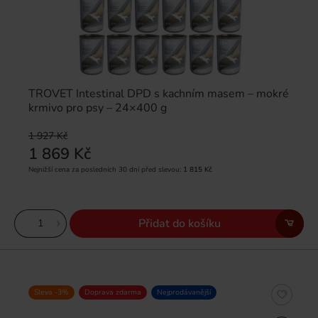
TROVET Intestinal DPD s kachním masem – mokré
krmivo pro psy – 24×400 g
1 927 Kč
1 869 Kč
Nejnižší cena za posledních 30 dní před slevou:
1 815 Kč
Přidat do košíku
Sleva -3%
Doprava zdarma
Nejprodávanější