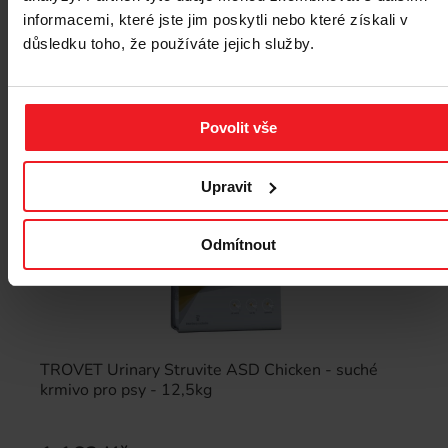
informacemi, které jste jim poskytli nebo které získali v
Nejprodávanější
důsledku toho, že používáte jejich služby.
Povolit vše
Upravit
Odmítnout
TROVET Urinary Struvite ASD Chicken - suché
krmivo pro psy - 12,5kg