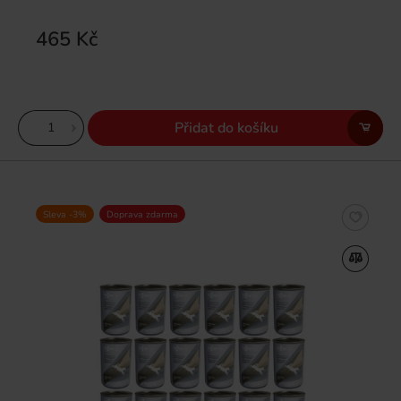
465 Kč
Přidat do košíku
Sleva -3%
Doprava zdarma