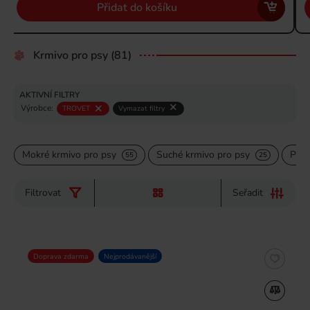
Přidat do košíku
Krmivo pro psy
(81)
AKTIVNÍ FILTRY
Výrobce:
TROVET
Vymazat filtry
Mokré krmivo pro psy
Suché krmivo pro psy
Paml
55
25
Filtrovat
Seřadit
Doprava zdarma
Nejprodávanější