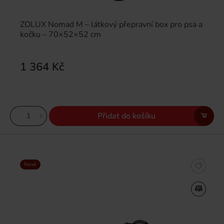
ZOLUX Nomad M – látkový přepravní box pro psa a
kočku – 70×52×52 cm
1 364 Kč
Přidat do košíku
Nové