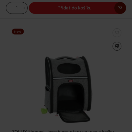
Přidat do košíku
Nové
ZOLUX Nomad – batoh pro přepravu psa a kočky –