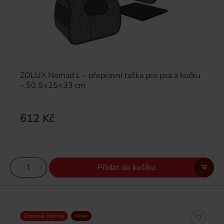
ZOLUX Nomad L – přepravní taška pro psa a kočku
– 50,5×25×33 cm
612 Kč
Přidat do košíku
Doprava zdarma
Nové