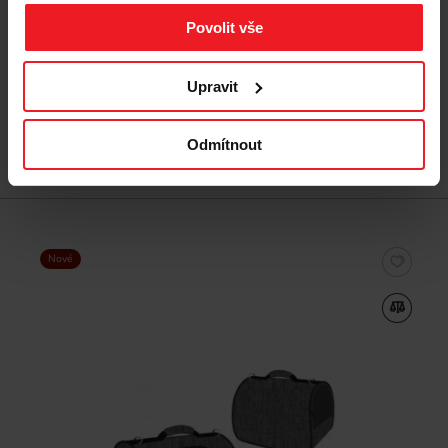
Povolit vše
1 836 Kč
Upravit
Odmítnout
Přidat do košíku
Nové