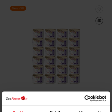
Sleva -3%
4VETS Natural Gastro Intestinal Cat - vlhké krmivo
pro kočky - 24x185g
968 Kč