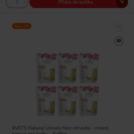
Přidat do košíku
Sleva -3%
4VETS Natural Urinary Non-struvite - mokré
krmivo pro kočky - 6x85g