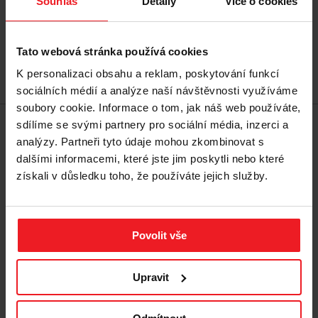
Souhlas
Detaily
Více o cookies
939 Kč
Nejnižší cena za posledních 30 dní před slevou:
1 039 Kč
Tato webová stránka používá cookies
K personalizaci obsahu a reklam, poskytování funkcí
Přidat do košíku
sociálních médií a analýze naší návštěvnosti využíváme
soubory cookie. Informace o tom, jak náš web používáte,
sdílíme se svými partnery pro sociální média, inzerci a
analýzy. Partneři tyto údaje mohou zkombinovat s
Sleva -3%
dalšími informacemi, které jste jim poskytli nebo které
získali v důsledku toho, že používáte jejich služby.
Povolit vše
Upravit