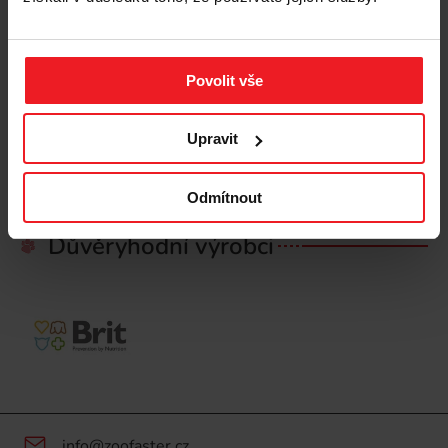
850 Kč
Povolit vše
Přidat do košíku
Upravit
1
Odmítnout
Důvěryhodní výrobci
info@zoofaster.cz