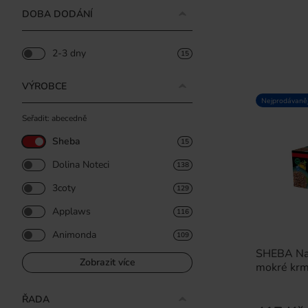
DOBA DODÁNÍ
2-3 dny
15
VÝROBCE
Nejprodávaněj
Seřadit: abecedně
Sheba
15
Dolina Noteci
138
3coty
129
Applaws
116
Animonda
109
SHEBA Nat
Zobrazit více
mokré krm
ŘADA