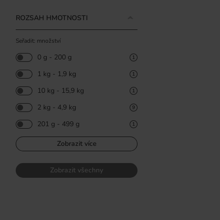
ROZSAH HMOTNOSTI
Seřadit: množství
0 g - 200 g
1
1 kg - 1,9 kg
1
10 kg - 15,9 kg
1
2 kg - 4,9 kg
9
201 g - 499 g
1
Zobrazit více
Zobrazit všechny