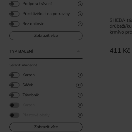
Podpora trávení
1
Přecitlivělost na potraviny
1
SHEBA tá
Bez obilovin
7
drůbeží/ku
krmivo pr
Zobrazit více
411 Kč
TYP BALENÍ
Seřadit: abecedně
Karton
3
Sáček
11
Zásobník
1
Karton
0
Plastové obaly
0
Zobrazit více