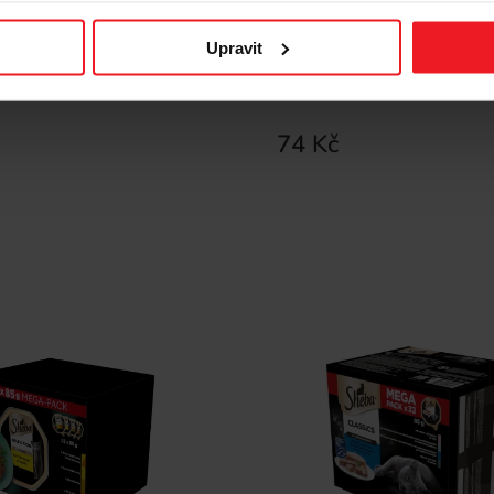
cacy Rybí příchutě v želé
SHEBA Fresh & Fine Meat 
Upravit
rmivo pro kočky – 40×85g
Sauce Box - mokré krmivo 
- 6x50g
74 Kč