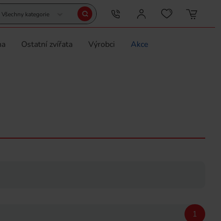
Všechny kategorie
na
Ostatní zvířata
Výrobci
Akce
1