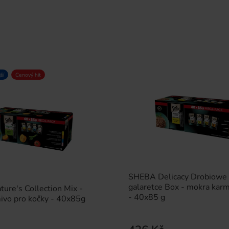
ší
Cenový hit
SHEBA Delicacy Drobiowe
galaretce Box - mokra karm
ure's Collection Mix -
- 40x85 g
ivo pro kočky - 40x85g