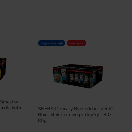
Nejprodávanější
Cenový hit
 Smaki w
a dla kota
SHEBA Delicacy Rybí příchuť v želé
Box - vlhké krmivo pro kočky - 80x
85g