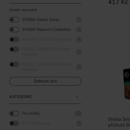
417 Kč
Seřadit: abecedně
SHEBA Select Slices
2
SHEBA Nature's Collection
4
ANIMAL ISLAND Everyday
0
ROYAL CANIN Feline Care
0
Nutrition
ROYAL CANIN Feline Breed
0
Nutrition
Zobrazit více
KATEGORIE
Pro kočky
15
Sheba Sele
Pro vašeho psa
0
příchutě B