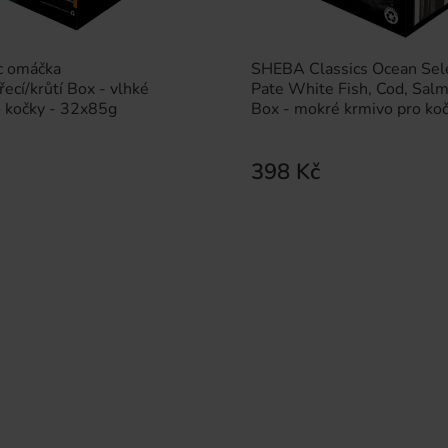
c omáčka
SHEBA Classics Ocean Sel
řecí/krůtí Box - vlhké
Pate White Fish, Cod, Sal
o kočky - 32x85g
Box - mokré krmivo pro koč
32x85 g
398 Kč