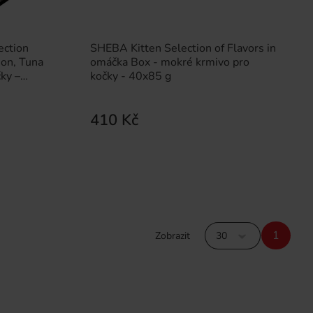
ection
SHEBA Kitten Selection of Flavors in
mon, Tuna
omáčka Box - mokré krmivo pro
ky –
kočky - 40x85 g
410 Kč
1
Zobrazit
30