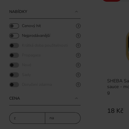
NABÍDKY
Cenový hit
3
Nejprodávanější
5
Krátká doba použitelnosti
0
Propagace
0
Nové
0
Sady
0
SHEBA Sauc
Doručení zdarma
0
sauce - mo
g
CENA
18 Kč
z
na