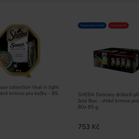
Nejprodávanější
Cenový hit
e collection Veal in light
kré krmivo pro kočky – 85
SHEBA Delicacy drůbeží pří
želé Box - vlhké krmivo pro
80x 85 g
753 Kč