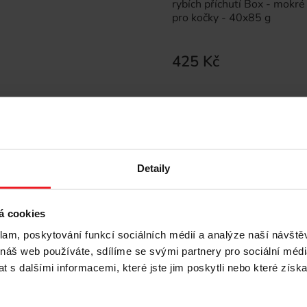
rybích příchutí Box - mokré
pro kočky - 40x85 g
425 Kč
Detaily
á cookies
klam, poskytování funkcí sociálních médií a analýze naší návšt
 náš web používáte, sdílíme se svými partnery pro sociální média
 s dalšími informacemi, které jste jim poskytli nebo které získa