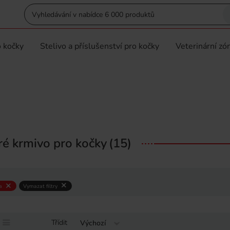
 kočky
Stelivo a příslušenství pro kočky
Veterinární zó
é krmivo pro kočky
(15)
a
Vymazat filtry
Třídit
Výchozí