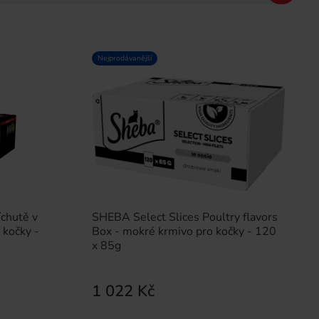
Nejprodávanější
chutě v
SHEBA Select Slices Poultry flavors
 kočky -
Box - mokré krmivo pro kočky - 120
x 85g
1 022 Kč