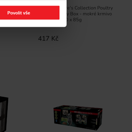
Dishes in
SHEBA Nature's Collection Poultry
Povolit vše
pro kočky
Flavors in jelly Box - mokré krmivo
pro kočky - 40 x 85g
417 Kč