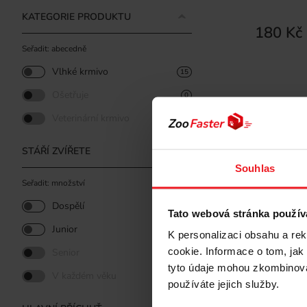
KATEGORIE PRODUKTU
180 Kč
Seřadit: abecedně
Vlhké krmivo
15
Ošetřuje
0
Veterinární krmivo
0
STÁŘÍ ZVÍŘETE
Souhlas
Seřadit: množství
Dospělí
14
Tato webová stránka použív
Junior
1
K personalizaci obsahu a re
cookie. Informace o tom, jak
Senior
0
tyto údaje mohou zkombinovat
V každém věku
0
používáte jejich služby.