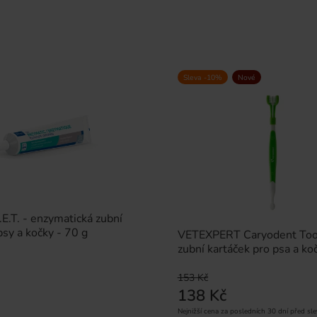
Sleva -10%
Nové
.T. - enzymatická zubní
psy a kočky - 70 g
VETEXPERT Caryodent Too
zubní kartáček pro psa a ko
153 Kč
138 Kč
Nejnižší cena za posledních 30 dní před sle