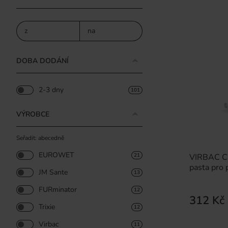
z
na
DOBA DODÁNÍ
2-3 dny
101
VÝROBCE
Seřadit: abecedně
EUROWET
VIRBAC C.E
21
pasta pro 
JM Sante
13
FURminator
12
312 Kč
Trixie
12
Virbac
11