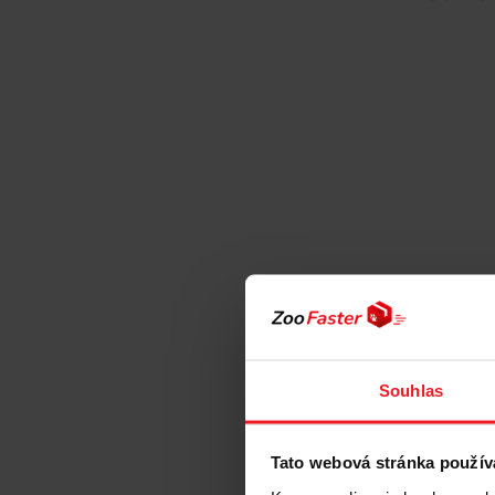
Souhlas
JM SANTE 
sprej – te
psy a kočk
Tato webová stránka použív