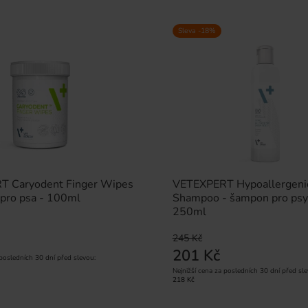
Sleva -18%
 Caryodent Finger Wipes
VETEXPERT Hypoallergeni
 pro psa - 100ml
Shampoo - šampon pro psy 
250ml
245 Kč
201 Kč
 posledních 30 dní před slevou:
Nejnižší cena za posledních 30 dní před sle
218 Kč