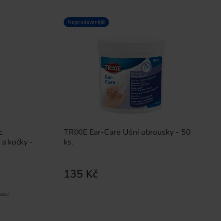
Nejprodávanější
c
TRIXIE Ear-Care Ušní ubrousky - 50
a kočky -
ks.
135 Kč
vou: