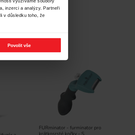
ěvnosti využíváme soubory
35 Kč
, inzerci a analýzy. Partneři
li v důsledku toho, že
Povolit vše
FURminator - furminator pro
krátkosrsté kočky - S
fuzér a