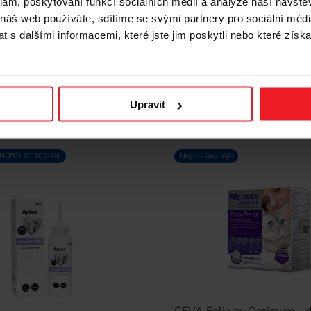
klam, poskytování funkcí sociálních médií a analýze naší návšt
 náš web používáte, sdílíme se svými partnery pro sociální média
134 Kč
 s dalšími informacemi, které jste jim poskytli nebo které získa
Upravit
OSTI: 01.10.2026
Nejprodávanější
CEVA Feliway Optimum - di