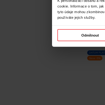
K personalizaci obsahu a re
cookie. Informace o tom, jak
334 Kč
tyto údaje mohou zkombinovat
používáte jejich služby.
Odmítnout
DATUM PLATN
Sleva -5%