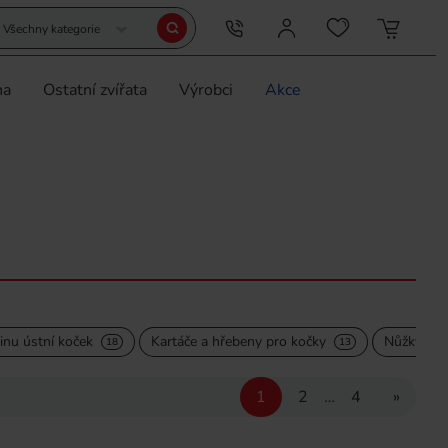
Všechny kategorie
na
Ostatní zvířata
Výrobci
Akce
inu ústní koček
Kartáče a hřebeny pro kočky
Nůžky na 
18
13
1
2
…
4
»