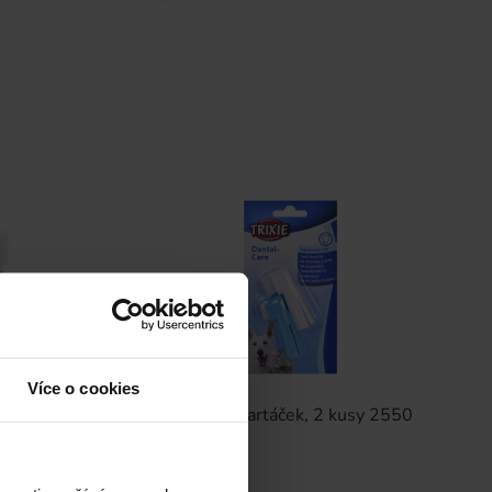
Více o cookies
Trixie Zubní kartáček, 2 kusy 2550
usky - 100