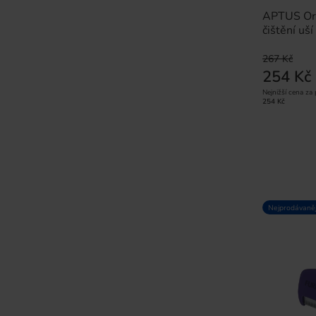
APTUS Ori
čištění uš
267 Kč
254 Kč
Nejnižší cena za
254 Kč
Nejprodávaněj