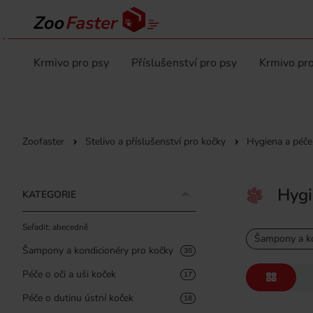
Krmivo pro psy
Příslušenství pro psy
Krmivo pro
Zoofaster
Stelivo a příslušenství pro kočky
Hygiena a péče
Hygi
KATEGORIE
Seřadit: abecedně
Šampony a ko
Šampony a kondicionéry pro kočky
30
Péče o oči a uši koček
17
Péče o dutinu ústní koček
18