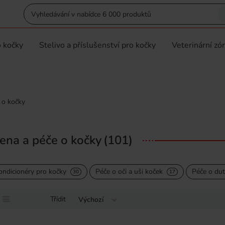
 kočky
Stelivo a příslušenství pro kočky
Veterinární zó
 o kočky
ena a péče o kočky
(101)
ndicionéry pro kočky
Péče o oči a uši koček
Péče o dut
30
17
Třídit
Výchozí