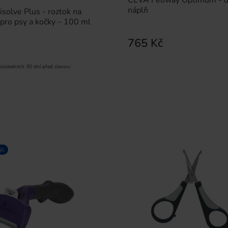
náplň
solve Plus - roztok na
í pro psy a kočky – 100 ml
765 Kč
 posledních 30 dní před slevou:
ší