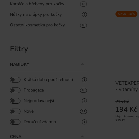
Kartáče a hřebeny pro kočky
13
Nůžky na drápky pro kočky
Sleva -10%
5
Ostatní kosmetika pro kočky
18
Filtry
NABÍDKY
Krátká doba použitelnosti
1
VETEXPERT
- vitamíny
Propagace
10
Nejprodávanější
4
215 Kč
194 Kč
Nové
11
Nejnižší cena za
215 Kč
Doručení zdarma
1
CENA