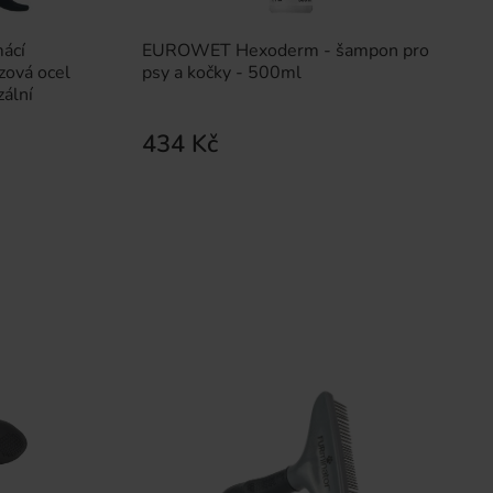
ácí
EUROWET Hexoderm - šampon pro
zová ocel
psy a kočky - 500ml
zální
434 Kč