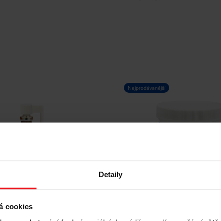
Nejprodávanější
Detaily
Vet Protector Ústní dutina
kutina do ústní dutiny pro
TRIXIE Eye Care Oční ubro
y - 30 ml
á cookies
ks.