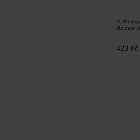
FURminato
dlouhosrst
423 Kč