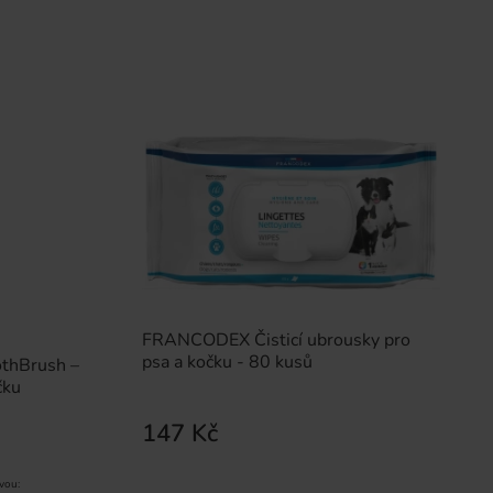
FRANCODEX Čisticí ubrousky pro
psa a kočku - 80 kusů
thBrush –
čku
147 Kč
vou: