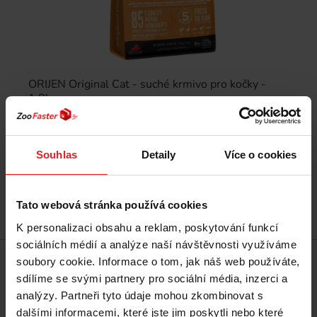
ORIJEN Original Cat - suché krmivo pro kočky -
1,8kg
854 Kč
786 Kč
Souhlas
Detaily
Více o cookies
Nejnižší cena za posledních 30 dní před slevou:
786 Kč
Tato webová stránka používá cookies
Přidat do košíku
K personalizaci obsahu a reklam, poskytování funkcí
sociálních médií a analýze naší návštěvnosti využíváme
soubory cookie. Informace o tom, jak náš web používáte,
sdílíme se svými partnery pro sociální média, inzerci a
Sleva -8%
Doprava zdarma
analýzy. Partneři tyto údaje mohou zkombinovat s
dalšími informacemi, které jste jim poskytli nebo které