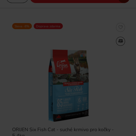
Sleva -8%
Doprava zdarma
ORIJEN Six Fish Cat - suché krmivo pro kočky -
5,4kg