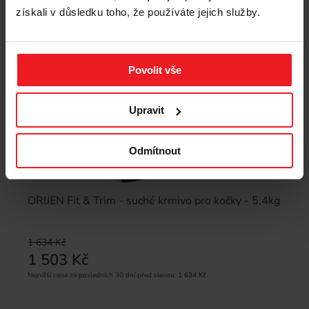
získali v důsledku toho, že používáte jejich služby.
Povolit vše
Upravit
Odmítnout
ORIJEN Fit & Trim - suché krmivo pro kočky - 5,4kg
1 634 Kč
1 503 Kč
Nejnižší cena za posledních 30 dní před slevou:
1 634 Kč