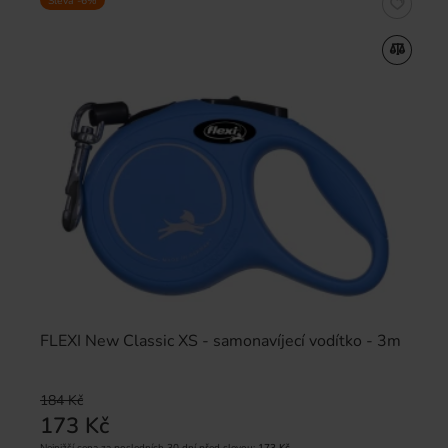
Sleva -6%
FLEXI New Classic XS - samonavíjecí vodítko - 3m
184 Kč
173 Kč