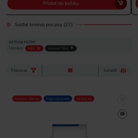
Přidat do košíku
Suché krmivo pro psy
(27)
AKTIVNÍ FILTRY
Výrobce:
Hill's
Vymazat filtry
Filtrovat
Seřadit
Doprava zdarma
Nejprodávanější
Cenový hit