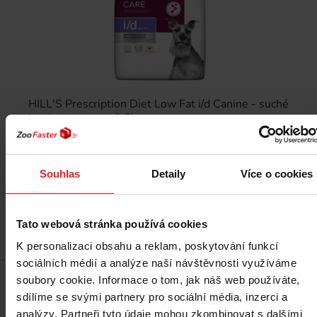
HILL'S Prescription Diet Low Fat i/d Canine - suché
krmivo pro psy - 1,5kg
376 Kč
Souhlas
Detaily
Více o cookies
Tato webová stránka používá cookies
Přidat do košíku
K personalizaci obsahu a reklam, poskytování funkcí
sociálních médií a analýze naší návštěvnosti využíváme
soubory cookie. Informace o tom, jak náš web používáte,
sdílíme se svými partnery pro sociální média, inzerci a
Cenový hit
analýzy. Partneři tyto údaje mohou zkombinovat s dalšími