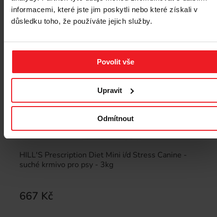
informacemi, které jste jim poskytli nebo které získali v
důsledku toho, že používáte jejich služby.
Povolit vše
Upravit
Odmítnout
HILL'S Prescription Diet Mini i/d Stress Canine -
suché krmivo pro psy - 3kg
667 Kč