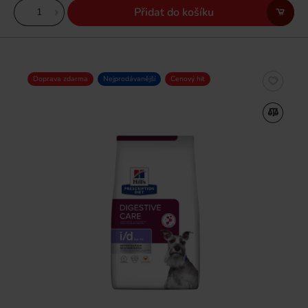
Přidat do košíku
Doprava zdarma
Nejprodávanější
Cenový hit