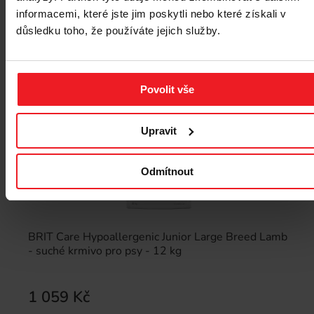
informacemi, které jste jim poskytli nebo které získali v
důsledku toho, že používáte jejich služby.
Povolit vše
Upravit
Odmítnout
BRIT Care Hypoallergenic Junior Large Breed Lamb
- suché krmivo pro psy - 12 kg
1 059 Kč