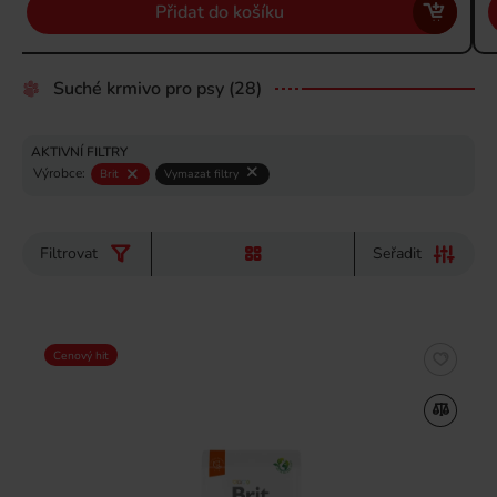
Přidat do košíku
Suché krmivo pro psy
(28)
AKTIVNÍ FILTRY
Výrobce:
Brit
Vymazat filtry
Filtrovat
Seřadit
Cenový hit