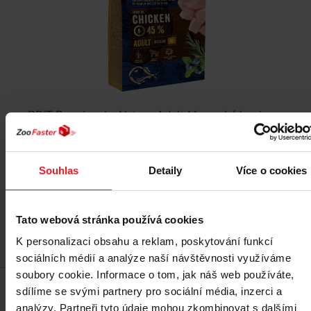
BRIT Premium by Nature Adult M - suché krmivo
pro psy Kuřecí maso - 8 kg
508 Kč
Souhlas
Detaily
Více o cookies
Tato webová stránka používá cookies
Přidat do košíku
K personalizaci obsahu a reklam, poskytování funkcí
sociálních médií a analýze naší návštěvnosti využíváme
soubory cookie. Informace o tom, jak náš web používáte,
sdílíme se svými partnery pro sociální média, inzerci a
analýzy. Partneři tyto údaje mohou zkombinovat s dalšími
Nové
Cenový hit