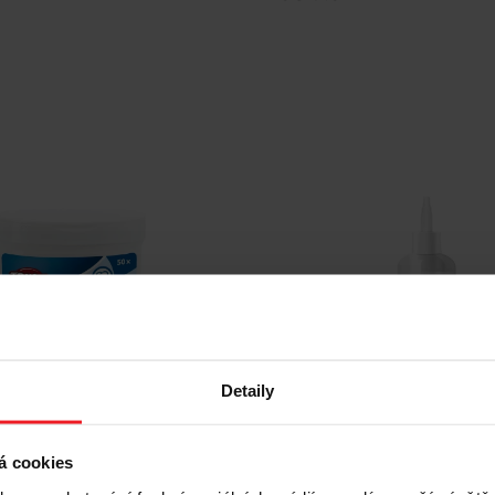
Detaily
ntal-Care Ubrousky na
EUROWET Optex - tekutin
ů - 50 ks.
výplach očí pro psy a kočky
á cookies