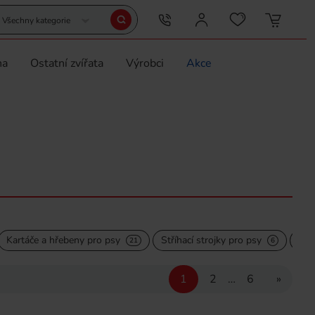
Všechny kategorie
na
Ostatní zvířata
Výrobci
Akce
Kartáče a hřebeny pro psy
Stříhací strojky pro psy
Stř
21
6
1
2
…
6
»