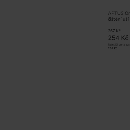
APTUS Ori
čištění uš
267 Kč
254 Kč
Nejnižší cena za
254 Kč