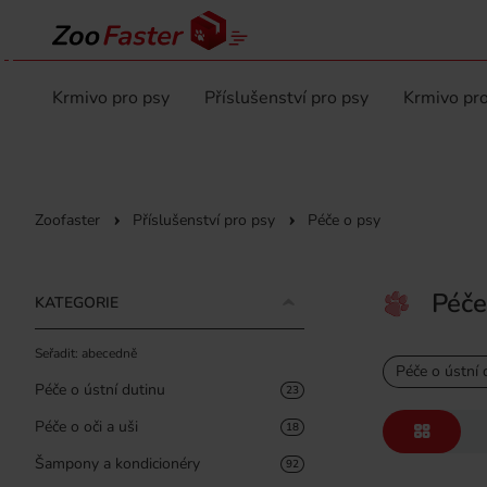
Krmivo pro psy
Příslušenství pro psy
Krmivo pro
Zoofaster
Příslušenství pro psy
Péče o psy
Péče
KATEGORIE
Seřadit: abecedně
Péče o ústní 
Péče o ústní dutinu
23
Péče o oči a uši
18
Šampony a kondicionéry
92