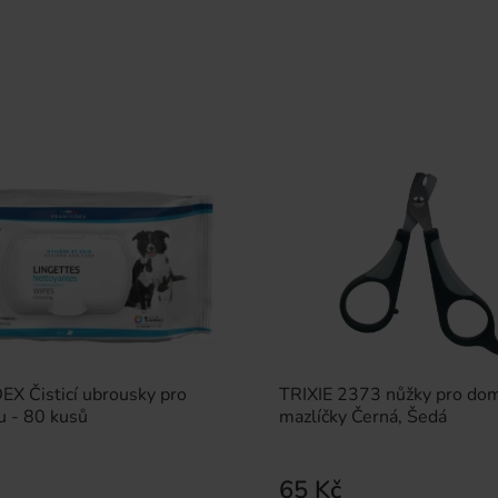
 Čisticí ubrousky pro
TRIXIE 2373 nůžky pro dom
u - 80 kusů
mazlíčky Černá, Šedá
65 Kč