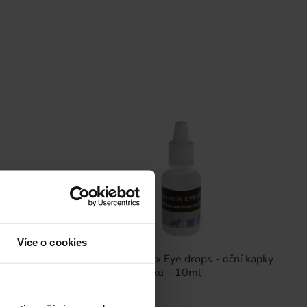
Více o cookies
a na
APTUS Sentrx Eye drops - oční kapky
 - 100 ml
pro psa a kočku – 10ml