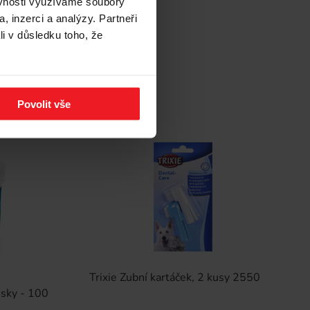
ěvnosti využíváme soubory
651 Kč
, inzerci a analýzy. Partneři
li v důsledku toho, že
Povolit vše
Trixie Zubní kartáček, 2 kusy 2550
usky - 100