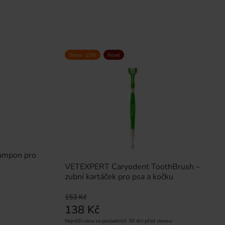
Sleva -10%
Nové
šampon pro
VETEXPERT Caryodent ToothBrush –
zubní kartáček pro psa a kočku
153 Kč
138 Kč
Nejnižší cena za posledních 30 dní před slevou: