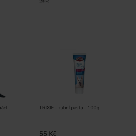
138 Kč
ácí
TRIXIE - zubní pasta - 100g
55 Kč