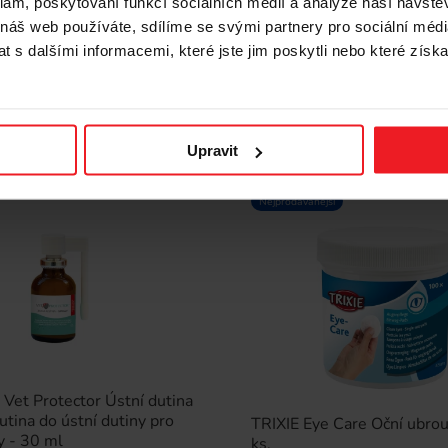
klam, poskytování funkcí sociálních médií a analýze naší návšt
245 Kč
 náš web používáte, sdílíme se svými partnery pro sociální média
 s dalšími informacemi, které jste jim poskytli nebo které získa
Upravit
Nejprodávanější
Vet Protector Ústní dutina
kutina do ústní dutiny pro
TRIXIE Eye Care Oční ubro
y - 30 ml
ks.