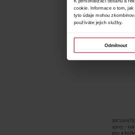
K personalizaci obsahu a re
150 Kč
cookie. Informace o tom, jak
tyto údaje mohou zkombinovat
používáte jejich služby.
Odmítnout
JM SANTE 
sprej – te
psy a kočk