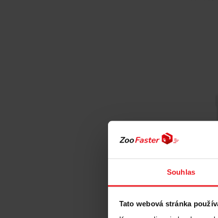
Souhlas
TRIXIE De
čištění zub
Tato webová stránka použív