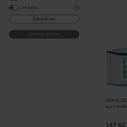
JM Sante
14
Zobrazit více
Zobrazit všechny
FRANCODEX
psa a kočk
147 Kč