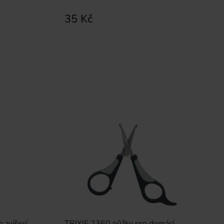
35 Kč
 zvířecí
TRIXIE 2360 nůžky pro domácí