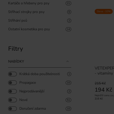
Kartáče a hřebeny pro psy
21
Stříhací strojky pro psy
Sleva -10%
6
Stříhání psů
2
Ostatní kosmetika pro psy
14
Filtry
NABÍDKY
VETEXPERT
- vitamíny
Krátká doba použitelnosti
1
Propagace
10
215 Kč
194 Kč
Nejprodávanější
2
Nejnižší cena za
215 Kč
Nové
51
Doručení zdarma
10