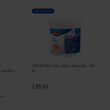
Nejprodávanější
c
TRIXIE Ear-Care Ušní ubrousky - 50
a kočky -
ks.
135 Kč
vou: