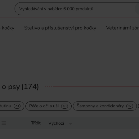
 kočky
Stelivo a příslušenství pro kočky
Veterinární zó
 o psy
(174)
dutinu
Péče o oči a uši
Šampony a kondicionéry
23
18
92
Třídit
Výchozí