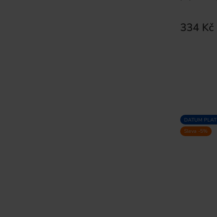
334 Kč
DATUM PLATN
Sleva -5%