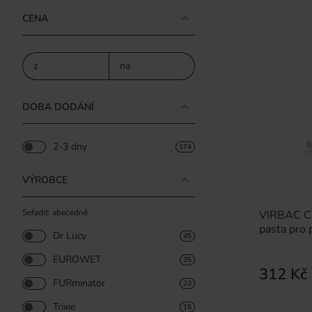
CENA
z
na
DOBA DODÁNÍ
2-3 dny
174
VÝROBCE
Seřadit: abecedně
VIRBAC C.E
pasta pro 
Dr Lucy
45
EUROWET
35
312 Kč
FURminator
23
Trixie
15