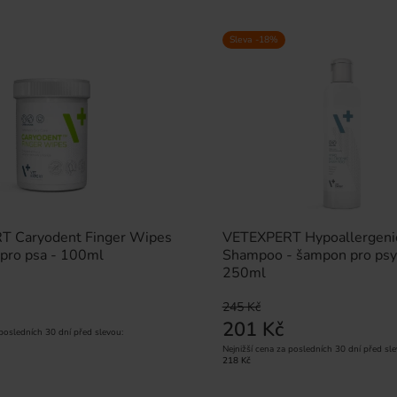
Sleva -18%
 Caryodent Finger Wipes
VETEXPERT Hypoallergeni
 pro psa - 100ml
Shampoo - šampon pro psy 
250ml
245 Kč
201 Kč
 posledních 30 dní před slevou:
Nejnižší cena za posledních 30 dní před sle
218 Kč