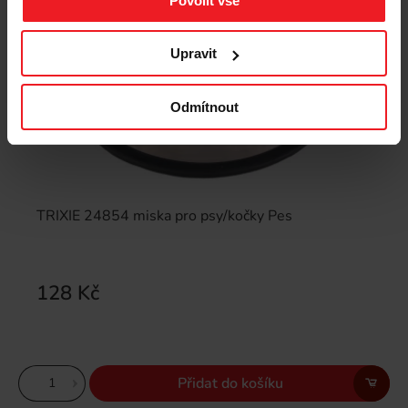
Povolit vše
Upravit
Odmítnout
TRIXIE 24854 miska pro psy/kočky Pes
128 Kč
Přidat do košíku