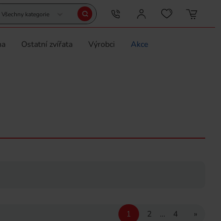
Všechny kategorie
na
Ostatní zvířata
Výrobci
Akce
1
2
…
4
»