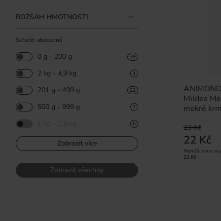
ROZSAH HMOTNOSTI
Seřadit: abecedně
0 g - 200 g
79
2 kg - 4,9 kg
1
ANIMONDA
201 g - 499 g
22
Mildes Me
500 g - 999 g
mokré krm
7
1 kg - 1,9 kg
0
23 Kč
22 Kč
Zobrazit více
Nejnižší cena za
22 Kč
Zobrazit všechny