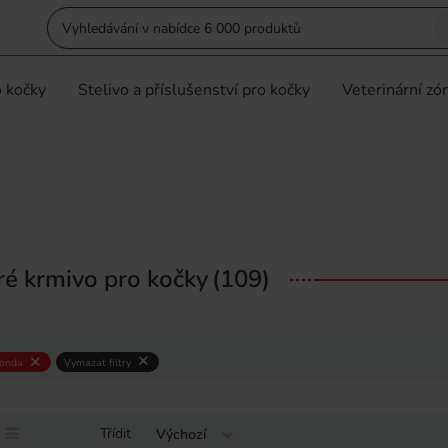
 kočky
Stelivo a příslušenství pro kočky
Veterinární zó
é krmivo pro kočky
(109)
onda
Vymazat filtry
Třídit
Výchozí