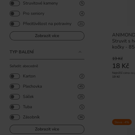
Struvitové kameny
5
Pro seniory
4
Přecitlivělost na potraviny
21
ANIMONDA 
Zobrazit více
Struvit s 
kočky - 8
TYP BALENÍ
19 Kč
18 Kč
Seřadit: abecedně
Nejnižší cena za
Karton
2
19 Kč
Plechovka
45
Sáček
25
Tuba
1
Zásobník
36
Sleva -4%
Zobrazit více