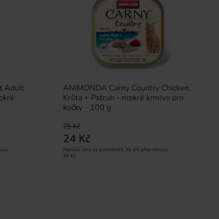
t Adult
ANIMONDA Carny Country Chicken,
okré
Krůta + Pstruh - mokré krmivo pro
kočky - 100 g
25 Kč
24 Kč
vou:
Nejnižší cena za posledních 30 dní před slevou:
24 Kč