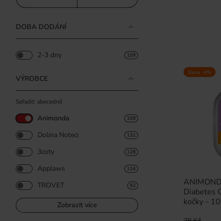
DOBA DODÁNÍ
2-3 dny
109
Sleva -4%
VÝROBCE
Seřadit: abecedně
Animonda
109
Dolina Noteci
131
3coty
128
Applaws
116
ANIMONDA 
TROVET
92
Diabetes 
kočky - 1
Zobrazit více
28 Kč