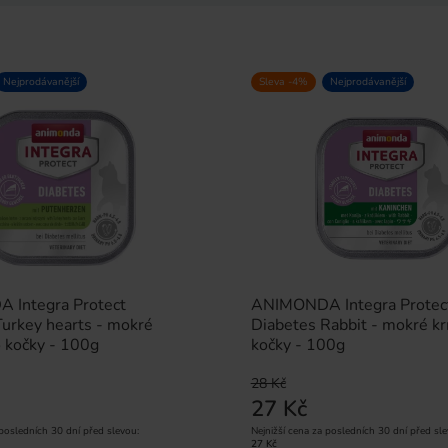
Nejprodávanější
Sleva -4%
Nejprodávanější
Integra Protect
ANIMONDA Integra Protec
Turkey hearts - mokré
Diabetes Rabbit - mokré kr
o kočky - 100g
kočky - 100g
28 Kč
27 Kč
 posledních 30 dní před slevou:
Nejnižší cena za posledních 30 dní před sle
27 Kč