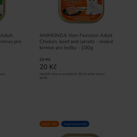
Adult
ANIMONDA Vom Feinsten Adult
krmivo pro
Chicken, beef and carrots - mokré
krmivo pro kočky - 100g
21 Kč
20 Kč
vou:
Nejnižší cena za posledních 30 dní před slevou:
20 Kč
Sleva -4%
Nejprodávanější