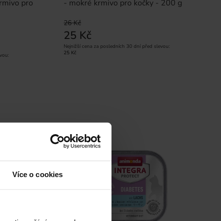
rmivo pro
- mokré krmivo pro kočky - 200 g
26 Kč
25 Kč
Nejnižší cena za posledních 30 dní před slevou:
25 Kč
vou:
Sleva -3%
Více o cookies