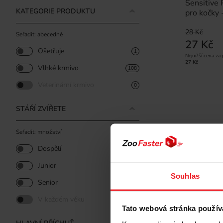
Sensitive
KATEGORIE PRODUKTU
pro kočky
28 Kč
Seřadit: abecedně
27 Kč
Ošetřuje
1
Nejnižší cena za
27 Kč
Vlhké krmivo
108
Veterinární krmivo
0
STÁŘÍ ZVÍŘETE
Seřadit: množství
Sleva -4%
Dospělí
93
Junior
12
Souhlas
Senior
4
V každém věku
0
Tato webová stránka použív