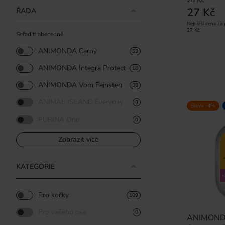
27 Kč
ŘADA
Nejnižší cena za
27 Kč
Seřadit: abecedně
ANIMONDA Carny
53
ANIMONDA Integra Protect
18
ANIMONDA Vom Feinsten
38
ANIMAL ISLAND Everyday
0
Sleva -4%
PURINA One
0
Zobrazit více
KATEGORIE
Pro kočky
109
Pro vašeho psa
0
ANIMONDA 