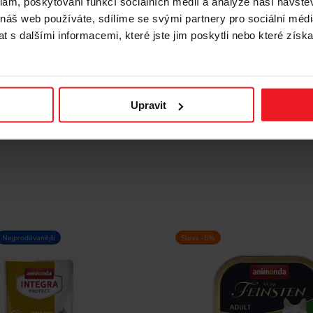
klam, poskytování funkcí sociálních médií a analýze naší návšt
 náš web používáte, sdílíme se svými partnery pro sociální média
Integra Protect
ANIMONDA Integra Protect
 s dalšími informacemi, které jste jim poskytli nebo které získa
Turkey with rice - mokré
Struvit s kuřetem - mokré 
o kočky - 100g
kočky - 85 g
18 Kč
17 Kč
Upravit
 posledních 30 dní před slevou:
Nejnižší cena za posledních 30 dní před sle
18 Kč
Nejprodávanější
Sleva -5%