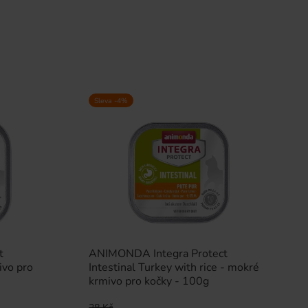
Sleva -4%
t
ANIMONDA Integra Protect
ivo pro
Intestinal Turkey with rice - mokré
krmivo pro kočky - 100g
28 Kč