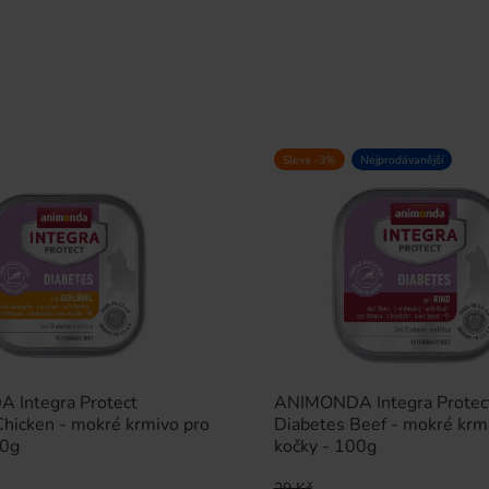
Sleva -3%
Nejprodávanější
Integra Protect
ANIMONDA Integra Protec
Chicken - mokré krmivo pro
Diabetes Beef - mokré krm
00g
kočky - 100g
29 Kč