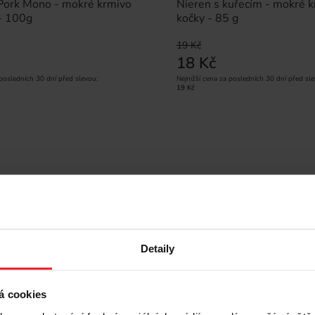
 Pork Mono - mokré krmivo
Nieren s kuřecím - mokré k
 - 100g
kočky - 85 g
19 Kč
18 Kč
 posledních 30 dní před slevou:
Nejnižší cena za posledních 30 dní před sle
19 Kč
Sleva -6%
Nejprodávanější
Detaily
á cookies