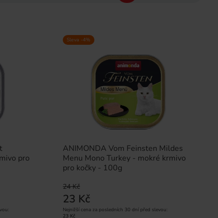
Sleva -4%
t
ANIMONDA Vom Feinsten Mildes
mivo pro
Menu Mono Turkey - mokré krmivo
pro kočky - 100g
24 Kč
23 Kč
vou:
Nejnižší cena za posledních 30 dní před slevou:
23 Kč