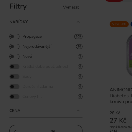
Filtry
Vymazat
NABÍDKY
Sleva -4%
Propagace
109
Nejprodávanější
20
Nové
2
Krátká doba použitelnosti
0
Sady
0
Doručení zdarma
0
ANIMONDA 
Diabetes 
Cenový hit
0
krmivo pr
CENA
28 Kč
27 Kč
Nejnižší cena za
z
na
27 Kč