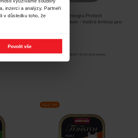
ěvnosti využíváme soubory
, inzerci a analýzy. Partneři
 Urinary
ANIMONDA Integra Protect
li v důsledku toho, že
krmivo pro
Diabetes Salmon - mokré krmivo pro
kočky - 100g
29 Kč
28 Kč
Povolit vše
vou:
Nejnižší cena za posledních 30 dní před slevou:
28 Kč
Sleva -5%