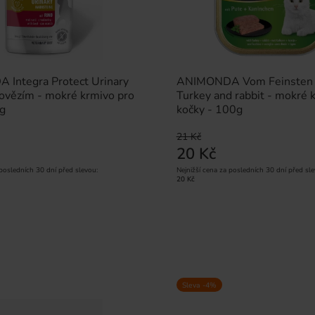
Integra Protect Urinary
ANIMONDA Vom Feinsten 
hovězím - mokré krmivo pro
Turkey and rabbit - mokré 
5g
kočky - 100g
21 Kč
20 Kč
 posledních 30 dní před slevou:
Nejnižší cena za posledních 30 dní před sle
20 Kč
Sleva -4%