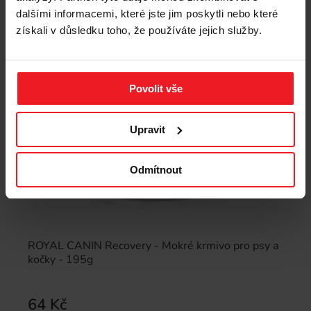
dalšími informacemi, které jste jim poskytli nebo které
získali v důsledku toho, že používáte jejich služby.
Povolit vše
Upravit
Odmítnout
ROYAL CANIN Recovery - Mokré krmivo pro psy a
kočky - 195g
64 Kč