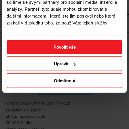
sdílíme se svými partnery pro sociální média, inzerci a
ZÓNA PRO PSY
analýzy. Partneři tyto údaje mohou zkombinovat s
dalšími informacemi, které jste jim poskytli nebo které
získali v důsledku toho, že používáte jejich služby.
ZÓNA PRO KOČKY
OSTATNÍ ZVÍŘATA
Povolit vše
Upravit
Odmítnout
VOJVODSKÝ VETERINÁRNÍ LÉKAŘ
se sídlem v Siedlcích
ul. Kazimierzowska 29
08-110 Siedlce