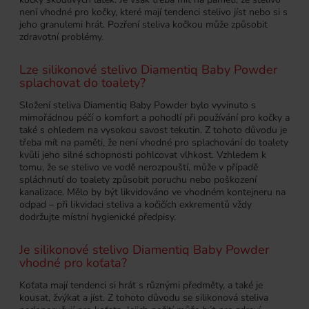
není vhodné pro kočky, které mají tendenci stelivo jíst nebo si s
jeho granulemi hrát. Pozření steliva kočkou může způsobit
zdravotní problémy.
Lze silikonové stelivo Diamentiq Baby Powder
splachovat do toalety?
Složení steliva Diamentiq Baby Powder bylo vyvinuto s
mimořádnou péčí o komfort a pohodlí při používání pro kočky a
také s ohledem na vysokou savost tekutin. Z tohoto důvodu je
třeba mít na paměti, že není vhodné pro splachování do toalety
kvůli jeho silné schopnosti pohlcovat vlhkost. Vzhledem k
tomu, že se stelivo ve vodě nerozpouští, může v případě
spláchnutí do toalety způsobit poruchu nebo poškození
kanalizace. Mělo by být likvidováno ve vhodném kontejneru na
odpad – při likvidaci steliva a kočičích exkrementů vždy
dodržujte místní hygienické předpisy.
Je silikonové stelivo Diamentiq Baby Powder
vhodné pro koťata?
Koťata mají tendenci si hrát s různými předměty, a také je
kousat, žvýkat a jíst. Z tohoto důvodu se silikonová steliva