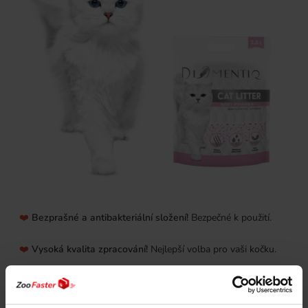
❤️
Bezprašné a antibakteriální složení!
Bezpečné k použití.
❤️
Vysoká kvalita zpracování!
Nejlepší volba pro vaši kočku.
❤️
Mimořádně savé a jemnozrnné!
Dokonale absorbuje
tekutiny.