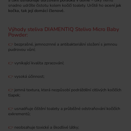
a také
usnadňuje udržování pořádku v domě
– díky němu
snadno udržíte čistotu kolem kočičí toalety. Určitě ho
ocení jak
kočka, tak její domácí členové.
Výhody steliva DIAMENTIQ Stelivo Micro Baby
Powder:
👉
bezprašné, jemnozrnné a antibakteriální složení s jemnou
pudrovou vůní;
👉
vynikající kvalita zpracování;
👉
vysoká účinnost;
👉
jemná textura, která nezpůsobí podráždění citlivých kočičích
tlapek;
👉
usnadňuje čištění toalety a průběžné odstraňování kočičích
exkrementů;
👉
neobsahuje toxické a škodlivé látky;