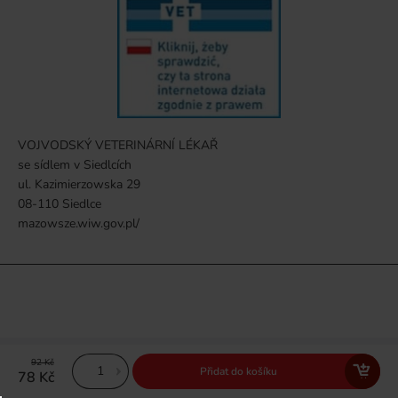
VOJVODSKÝ VETERINÁRNÍ LÉKAŘ
se sídlem v Siedlcích
ul. Kazimierzowska 29
08-110 Siedlce
mazowsze.wiw.gov.pl/
92 Kč
Přidat do košíku
78 Kč