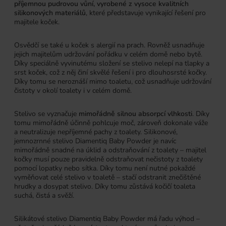
příjemnou pudrovou vůní, vyrobené z vysoce kvalitních
silikonových materiálů
, které představuje vynikající řešení pro
majitele koček.
Osvědčí se také u koček s alergií na prach. Rovněž usnadňuje
jejich majitelům udržování pořádku v celém domě nebo bytě.
Díky speciálně vyvinutému složení se stelivo nelepí na tlapky a
srst koček, což z něj činí skvělé řešení i pro dlouhosrsté kočky.
Díky tomu se neroznáší mimo toaletu, což usnadňuje udržování
čistoty v okolí toalety i v celém domě.
Stelivo se vyznačuje
mimořádně silnou absorpcí vlhkosti
. Díky
tomu mimořádně účinně pohlcuje moč, zároveň dokonale váže
a neutralizuje nepříjemné pachy z toalety. Silikonové,
jemnozrnné stelivo Diamentiq Baby Powder je navíc
mimořádně snadné na úklid a odstraňování z toalety – majitel
kočky musí pouze pravidelně odstraňovat nečistoty z toalety
pomocí lopatky nebo sítka. Díky tomu není nutné pokaždé
vyměňovat celé stelivo v toaletě – stačí odstranit znečištěné
hrudky a dosypat stelivo. Díky tomu zůstává kočičí toaleta
suchá, čistá a svěží.
Silikátové stelivo Diamentiq Baby Powder má řadu výhod –