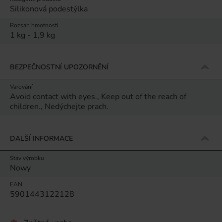
Silikonová podestýlka
Rozsah hmotnosti
1 kg - 1,9 kg
BEZPEČNOSTNÍ UPOZORNĚNÍ
Varování
Avoid contact with eyes., Keep out of the reach of
children., Nedýchejte prach.
DALŠÍ INFORMACE
Stav výrobku
Nowy
EAN
5901443122128