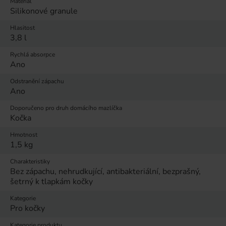
Materiál
Silikonové granule
Hlasitost
3,8 l
Rychlá absorpce
Ano
Odstranění zápachu
Ano
Doporučeno pro druh domácího mazlíčka
Kočka
Hmotnost
1,5 kg
Charakteristiky
Bez zápachu, nehrudkující, antibakteriální, bezprašný,
šetrný k tlapkám kočky
Kategorie
Pro kočky
Kategorie produktu