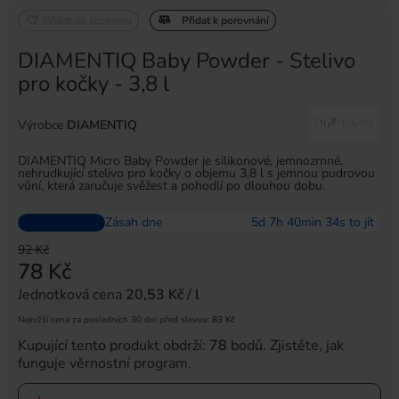
Přidat do seznamu
Přidat k porovnání
DIAMENTIQ Baby Powder - Stelivo
pro kočky - 3,8 l
Výrobce
DIAMENTIQ
DIAMENTIQ Micro Baby Powder je silikonové, jemnozrnné,
nehrudkující stelivo pro kočky o objemu 3,8 l s jemnou pudrovou
vůní, která zaručuje svěžest a pohodlí po dlouhou dobu.
Zásah dne
5
d
7
h
40
min
33
s to jít
92 Kč
78 Kč
Jednotková cena
20,53 Kč / l
Nejnižší cena za posledních 30 dní před slevou:
83 Kč
Kupující tento produkt obdrží:
78
bodů.
Zjistěte, jak
funguje věrnostní program.