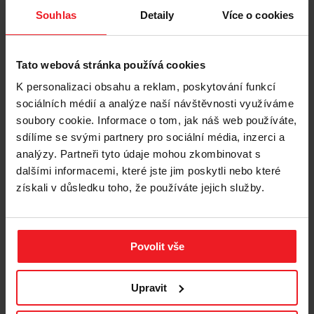
Souhlas
Detaily
Více o cookies
❤️
Vysoká účinnost!
Nevyžaduje odstranění celého obsahu
toalety.
❤️
Hygiena a svěžest!
Neutralizuje nepříjemné pachy z toalety.
Tato webová stránka používá cookies
K personalizaci obsahu a reklam, poskytování funkcí
❤️
Pudrová vůně!
Příjemná a jemná.
sociálních médií a analýze naší návštěvnosti využíváme
soubory cookie. Informace o tom, jak náš web používáte,
Silikonové stelivo Diamentiq Baby Powder –
sdílíme se svými partnery pro sociální média, inzerci a
proč se vyplatí?
analýzy. Partneři tyto údaje mohou zkombinovat s
dalšími informacemi, které jste jim poskytli nebo které
Diamentiq Baby Powder
je nehrudkující stelivo, které je
vyrobeno z vysoce kvalitního silikonu. Vyniká nad ostatními
získali v důsledku toho, že používáte jejich služby.
stelivy řadou předností, jako je trvanlivost a účinnost, a také
bezprašné, antibakteriální a jemné složení. Jedná se o stelivo s
příjemnou pudrovou vůní. Představuje ideální řešení pro kočky,
které si cení pohodlí při pobytu na toaletě, a také pro majitele,
Povolit vše
kterým záleží na udržování hygieny nejen v toaletě, ale i v
celém domě.
Upravit
Navíc silikonové stelivo
Diamentiq Baby Powder
neobsahuje
žádné toxické ani pro kočky škodlivé látky – je bezpečným a