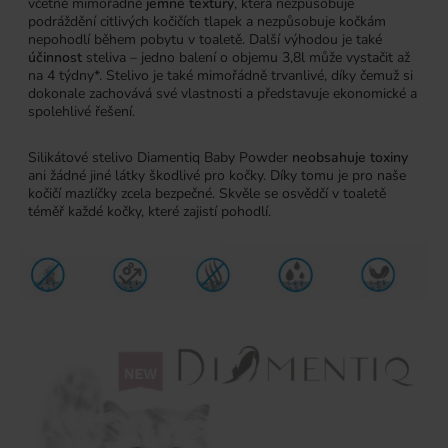
včetně mimořádně
jemné textury
, která nezpůsobuje
podráždění citlivých kočičích tlapek a nezpůsobuje kočkám
nepohodlí během pobytu v toaletě. Další výhodou je také
účinnost
steliva – jedno balení o objemu 3,8l může vystačit až
na 4 týdny*. Stelivo je také mimořádně trvanlivé, díky čemuž si
dokonale zachovává své vlastnosti a představuje ekonomické a
spolehlivé řešení.
Silikátové stelivo Diamentiq Baby Powder
neobsahuje toxiny
ani žádné jiné látky škodlivé pro kočky. Díky tomu je pro naše
kočičí mazlíčky zcela bezpečné. Skvěle se osvědčí v toaletě
téměř každé kočky, které zajistí pohodlí.