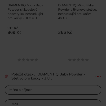
DIAMENTIQ Micro Baby
DIAMENTIQ Micro Baby
Powder silikagelové
Powder silikonové stelivo,
podestýlka, nehrudkující
nehrudkující pro kočky –
pro kočky – 10x3,8 l
4×3,8 l
915 Kč
869 Kč
366 Kč
Položit otázku: DIAMENTIQ Baby Powder -
Stelivo pro kočky - 3,8 l
Jméno a příjmení
E-mail