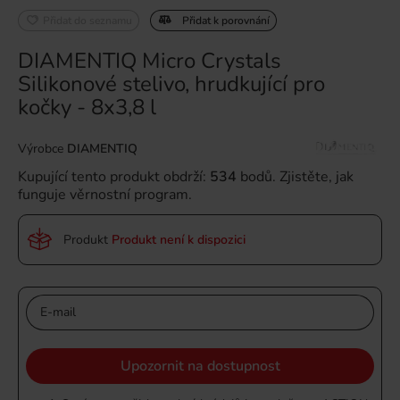
Přidat do seznamu
Přidat k porovnání
DIAMENTIQ Micro Crystals
Silikonové stelivo, hrudkující pro
kočky - 8x3,8 l
Výrobce
DIAMENTIQ
Kupující tento produkt obdrží:
534
bodů.
Zjistěte, jak
funguje věrnostní program.
Produkt
Produkt není k dispozici
E-mail
Upozornit na dostupnost