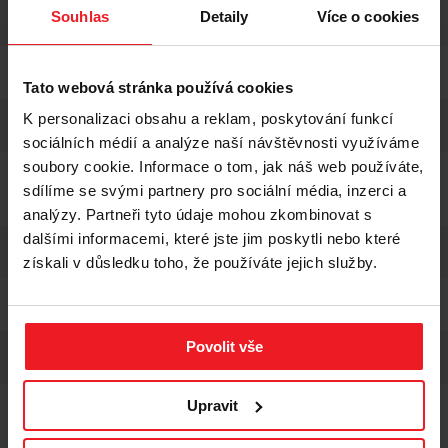
Odstranění zápachu
Souhlas
Detaily
Více o cookies
Ano
Doporučeno pro druh domácího mazlíčka
Kočka
Tato webová stránka používá cookies
Hmotnost
K personalizaci obsahu a reklam, poskytování funkcí
1,5 kg
sociálních médií a analýze naší návštěvnosti využíváme
soubory cookie. Informace o tom, jak náš web používáte,
Charakteristiky
Bez zápachu, hrudkující, antibakteriální, bezprašný,
sdílíme se svými partnery pro sociální média, inzerci a
šetrný k tlapkám koček
analýzy. Partneři tyto údaje mohou zkombinovat s
dalšími informacemi, které jste jim poskytli nebo které
Kategorie
Pro kočky
získali v důsledku toho, že používáte jejich služby.
Kategorie produktu
Silikonová podestýlka
Rozsah hmotnosti
Povolit vše
1 kg - 1,9 kg
Upravit
BEZPEČNOSTNÍ UPOZORNĚNÍ