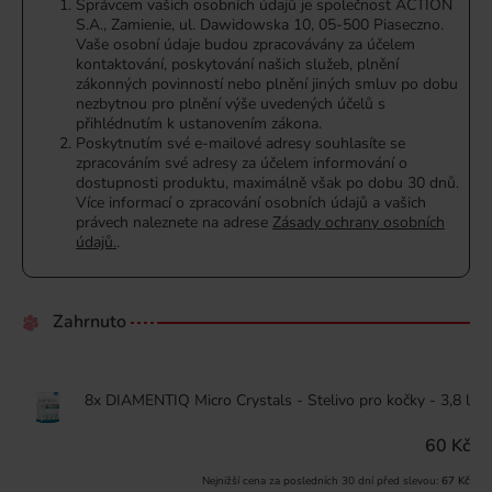
Správcem vašich osobních údajů je společnost ACTION
S.A., Zamienie, ul. Dawidowska 10, 05-500 Piaseczno.
Vaše osobní údaje budou zpracovávány za účelem
kontaktování, poskytování našich služeb, plnění
zákonných povinností nebo plnění jiných smluv po dobu
nezbytnou pro plnění výše uvedených účelů s
přihlédnutím k ustanovením zákona.
Poskytnutím své e-mailové adresy souhlasíte se
zpracováním své adresy za účelem informování o
dostupnosti produktu, maximálně však po dobu 30 dnů.
Více informací o zpracování osobních údajů a vašich
právech naleznete na adrese
Zásady ochrany osobních
údajů.
.
Zahrnuto
8x DIAMENTIQ Micro Crystals - Stelivo pro kočky - 3,8 l
60 Kč
Nejnižší cena za posledních 30 dní před slevou:
67 Kč