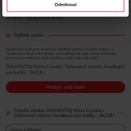
Odmítnout
Varování
Avoid contact with eyes., Keep out of the reach of
children., Nedýchejte prach.
Zpětná vazba
Společnost Zoofaster umožňuje vyjádření názorů i osobám, které u ní
nezakoupily zboží nebo služby, a nezajišťuje tak, aby názory pocházely
pouze od spotřebitelů, kteří výrobek použili nebo zakoupili.
DIAMENTIQ Micro Crystals Silikonové stelivo, hrudkující
pro kočky - 8x3,8 l
Přidejte svůj názor
Položit otázku: DIAMENTIQ Micro Crystals
Silikonové stelivo, hrudkující pro kočky - 8x3,8 l
Jméno a příjmení