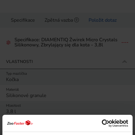
Specifikace
Zpětná vazba
Položit dotaz
0
Specifikace: DIAMENTIQ Żwirek Micro Crystals
Silikonowy, Zbrylający się dla kota - 3,8l
VLASTNOSTI
Typ mazlíčka
Kočka
Materiál
Silikonové granule
Hlasitost
3,8 l
Rychlá absorpce
Ano