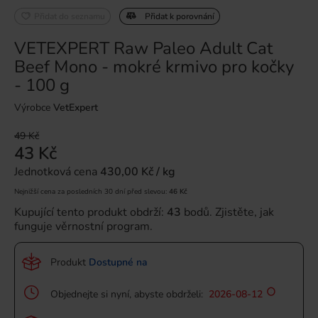
Přidat do seznamu
Přidat k porovnání
VETEXPERT Raw Paleo Adult Cat
Beef Mono - mokré krmivo pro kočky
- 100 g
Výrobce
VetExpert
49 Kč
43 Kč
Jednotková cena
430,00 Kč / kg
Nejnižší cena za posledních 30 dní před slevou:
46 Kč
Kupující tento produkt obdrží:
43
bodů.
Zjistěte, jak
funguje věrnostní program.
Produkt
Dostupné na
Objednejte si nyní, abyste obdrželi:
2026-08-12