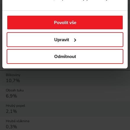
Rozsah hmotnosti
0 g - 200 g
Povolit vše
Sezónní nabídka
Léto s vaším domácím mazlíčkem
Řada
Upravit
VETEXPERT Raw Paleo
Odmítnout
NUTRIČNÍ HODNOTY
Bílkoviny
10,7%
Obsah tuku
6,9%
Hrubý popel
2,1%
Hrubá vláknina
0,3%