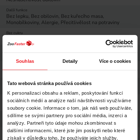
Další funkce
Bez lepku, Bez obilovin, Bez kuřecího masa,
Monobílkoviny, Alergie, Přecitlivělost na potraviny
Bez cukru
Ano
Bez sóji
Ano
Souhlas
Detaily
Více o cookies
Bezlepkový
Ano
Bez umělých barviv
Tato webová stránka používá cookies
Ano
K personalizaci obsahu a reklam, poskytování funkcí
Forma dávkování
sociálních médií a analýze naší návštěvnosti využíváme
Pevný
soubory cookie. Informace o tom, jak náš web používáte,
sdílíme se svými partnery pro sociální média, inzerci a
Typ balení
Sáček
analýzy. Partneři tyto údaje mohou zkombinovat s
dalšími informacemi, které jste jim poskytli nebo které
Hmotnost
100 g
získali v důsledku toho, že používáte jejich služby.