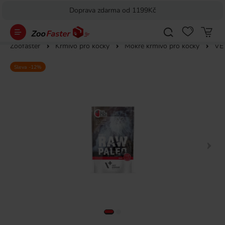
Doprava zdarma od 1199Kč
Zoofaster
Krmivo pro kočky
Mokré krmivo pro kočky
VET
Sleva -12%