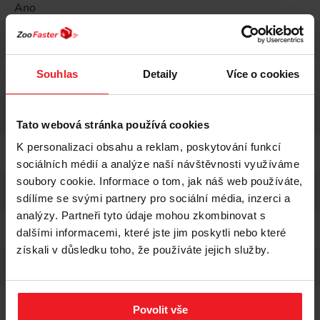
Ano
Bez sóji
Ano
Bezlepkový
Souhlas
Detaily
Více o cookies
Ano
Bez umělých barviv
Ano
Tato webová stránka používá cookies
Forma dávkování
K personalizaci obsahu a reklam, poskytování funkcí
Pevný
sociálních médií a analýze naší návštěvnosti využíváme
soubory cookie. Informace o tom, jak náš web používáte,
Typ balení
Sáček
sdílíme se svými partnery pro sociální média, inzerci a
analýzy. Partneři tyto údaje mohou zkombinovat s
Hmotnost
dalšími informacemi, které jste jim poskytli nebo které
100 g
získali v důsledku toho, že používáte jejich služby.
Rozsah hmotnosti
0 g - 200 g
Další funkce
Rekonvalescence, Nemocná játra, Slinivka břišní, Bez
Povolit vše