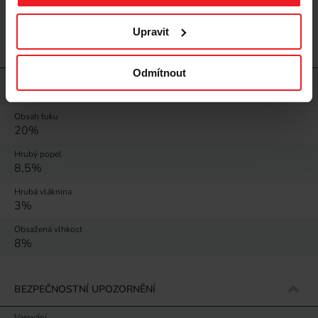
lepku, Bez obilovin
Upravit
NUTRIČNÍ HODNOTY
Odmítnout
Bílkoviny
38%
Obsah tuku
20%
Hrubý popel
8,5%
Hrubá vláknina
3%
Obsažená vlhkost
8%
BEZPEČNOSTNÍ UPOZORNĚNÍ
Varování