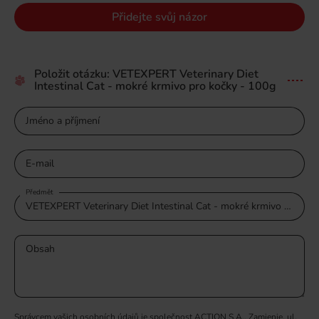
Přidejte svůj názor
Položit otázku: VETEXPERT Veterinary Diet
Intestinal Cat - mokré krmivo pro kočky - 100g
Jméno a příjmení
E-mail
Předmět
Obsah
Správcem vašich osobních údajů je společnost ACTION S.A., Zamienie, ul.