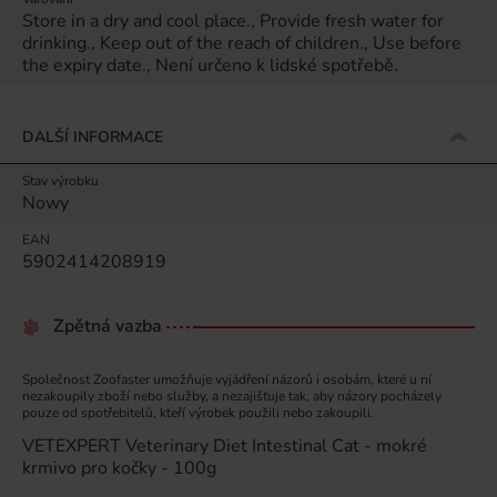
Store in a dry and cool place., Provide fresh water for
drinking., Keep out of the reach of children., Use before
the expiry date., Není určeno k lidské spotřebě.
DALŠÍ INFORMACE
Stav výrobku
Nowy
EAN
5902414208919
Zpětná vazba
Společnost Zoofaster umožňuje vyjádření názorů i osobám, které u ní
nezakoupily zboží nebo služby, a nezajišťuje tak, aby názory pocházely
pouze od spotřebitelů, kteří výrobek použili nebo zakoupili.
VETEXPERT Veterinary Diet Intestinal Cat - mokré
krmivo pro kočky - 100g