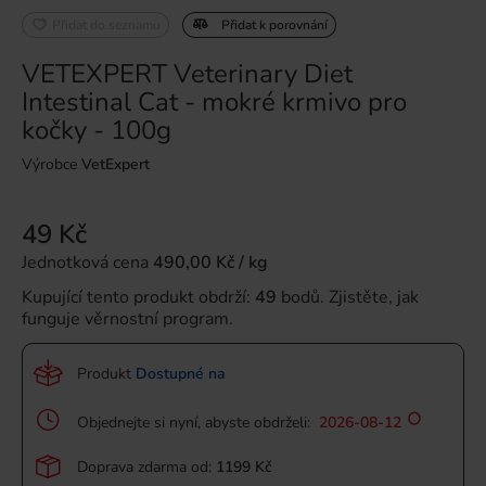
Přidat do seznamu
Přidat k porovnání
VETEXPERT Veterinary Diet
Intestinal Cat - mokré krmivo pro
kočky - 100g
Výrobce
VetExpert
49 Kč
Jednotková cena
490,00 Kč / kg
Kupující tento produkt obdrží:
49
bodů.
Zjistěte, jak
funguje věrnostní program.
Produkt
Dostupné na
Objednejte si nyní, abyste obdrželi:
2026-08-12
Doprava zdarma od:
1199 Kč