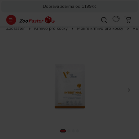
Doprava zdarma od 1199Kč
Zoofaster
Krmivo pro kočky
Mokré krmivo pro kočky
VET