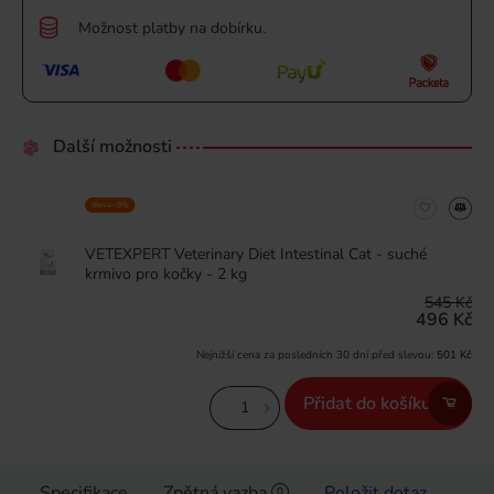
Možnost platby na dobírku.
Další možnosti
Sleva -9%
VETEXPERT Veterinary Diet Intestinal Cat - suché
krmivo pro kočky - 2 kg
545 Kč
496 Kč
Nejnižší cena za posledních 30 dní před slevou:
501 Kč
Přidat do košíku
Specifikace
Zpětná vazba
Položit dotaz
0